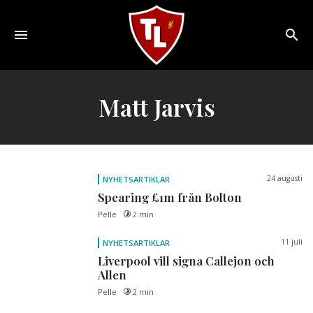
Toggle
navigation
Sveriges
största
Matt Jarvis
Liverpool
online
magazine!
24 augusti
NYHETSARTIKLAR
Spearing £1m från Bolton
Pelle
2 min
11 juli
NYHETSARTIKLAR
Liverpool vill signa Callejon och
Allen
Pelle
2 min