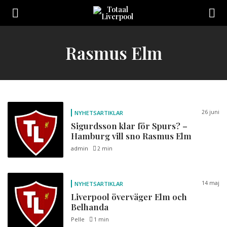
Toggle
navigation
Sveriges
största
Liverpool
Rasmus Elm
online
magazine!
26 juni
NYHETSARTIKLAR
Sigurdsson klar för Spurs? –
Hamburg vill sno Rasmus Elm
admin
2 min
14 maj
NYHETSARTIKLAR
Liverpool överväger Elm och
Belhanda
Pelle
1 min