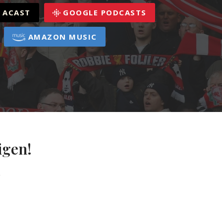
ACAST
GOOGLE PODCASTS
AMAZON MUSIC
igen!
g