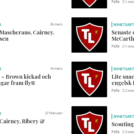
Pelle
1 min
26 mars
R
NYHETSART
Mascherano, Cairney,
Senaste 
sen
McCarthy
Pelle
1 min
16 mars
R
NYHETSART
l – Brown kickad och
Lite sna
gar fram flytt
engelsk 
Pelle
2 min
27 februari
R
NYHETSART
Cairney, Ribery &
Scouting
Pelle
3 min