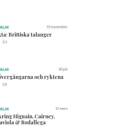
15 november
IKLAR
ta: Brittiska talanger
2
20 juli
IKLAR
övergångarna och ryktena
6
27 mars
IKLAR
kring Higuain, Cairney,
Saviola & Rodallega