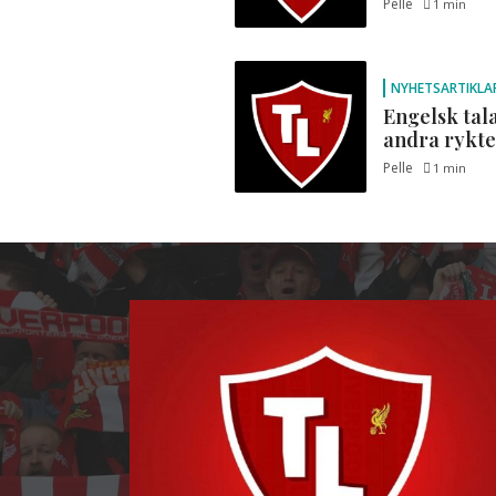
Pelle
1 min
NYHETSARTIKLA
Engelsk tala
andra rykt
Pelle
1 min