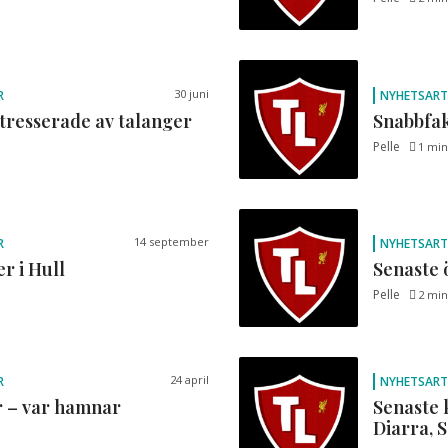
30 juni
R
NYHETSART
ntresserade av talanger
Snabbfak
Pelle
1 min
14 september
R
NYHETSART
r i Hull
Senaste 
Pelle
2 min
24 april
R
NYHETSART
r – var hamnar
Senaste 
Diarra, 