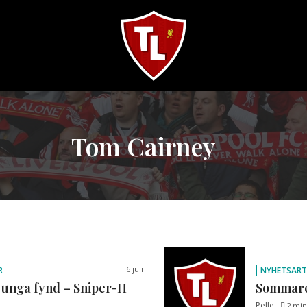
Sveriges
största
Liverpool
online
Tom Cairney
magazine!
6 juli
R
NYHETSART
unga fynd – Sniper-H
Sommare
Pelle
2 min