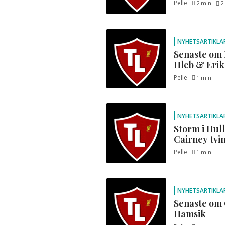
Pelle
2 min
2
NYHETSARTIKLA
Senaste om 
Hleb & Erik
Pelle
1 min
NYHETSARTIKLA
Storm i Hul
Cairney tvin
Pelle
1 min
NYHETSARTIKLA
Senaste om 
Hamsik