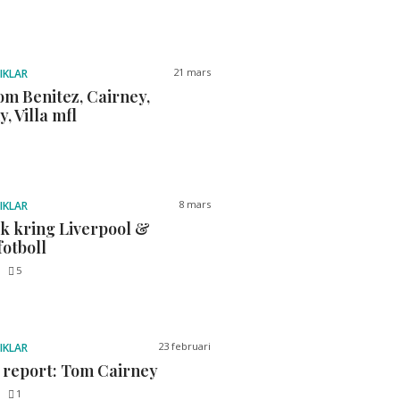
21 mars
IKLAR
om Benitez, Cairney,
, Villa mfl
8 mars
IKLAR
ck kring Liverpool &
fotboll
5
23 februari
IKLAR
 report: Tom Cairney
1