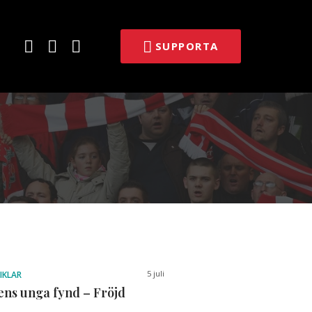
E-
Facebook
Twitter
SUPPORTA
post
5 juli
IKLAR
ns unga fynd – Fröjd