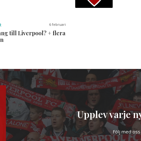
6 februari
R
ng till Liverpool? + flera
en
Upplev varje ny
Följ med oss