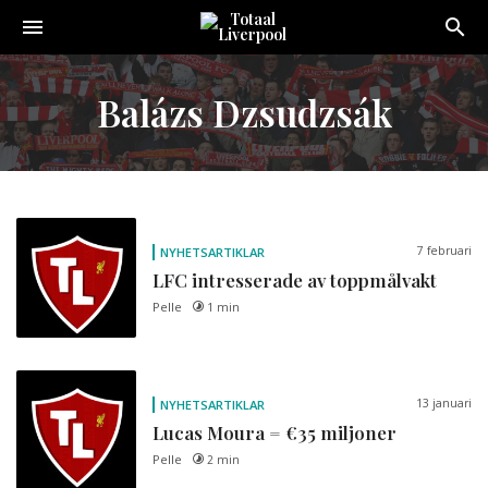
Toggle
navigation
Sveriges
största
Balázs Dzsudzsák
Liverpool
online
magazine!
7 februari
NYHETSARTIKLAR
LFC intresserade av toppmålvakt
Pelle
1 min
13 januari
NYHETSARTIKLAR
Lucas Moura = €35 miljoner
Pelle
2 min