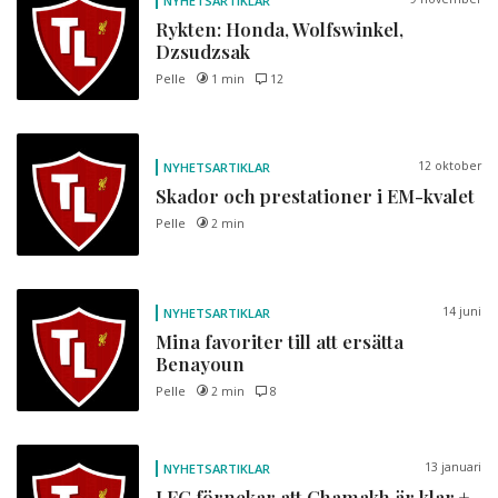
NYHETSARTIKLAR
Rykten: Honda, Wolfswinkel,
Dzsudzsak
Pelle
1 min
12
12 oktober
NYHETSARTIKLAR
Skador och prestationer i EM-kvalet
Pelle
2 min
14 juni
NYHETSARTIKLAR
Mina favoriter till att ersätta
Benayoun
Pelle
2 min
8
13 januari
NYHETSARTIKLAR
LFC förnekar att Chamakh är klar +