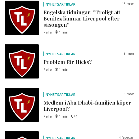
13 mars
NYHETSARTIKLAR
Engelska tidningar: ”Troligt att
Benitez lämnar Liverpool efter
säsongen”
Pelle
1 min
9 mars
NYHETSARTIKLAR
Problem för Hicks?
Pelle
1 min
5 mars
NYHETSARTIKLAR
Medlem i Abu Dhabi-familjen köper
Liverpool?
Pelle
1 min
4
4 februari
NYHETSARTIKLAR