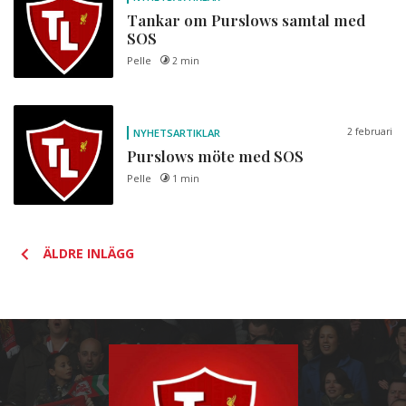
Tankar om Purslows samtal med
SOS
Pelle
2 min
2 februari
NYHETSARTIKLAR
Purslows möte med SOS
Pelle
1 min
Posts
ÄLDRE INLÄGG
navigation