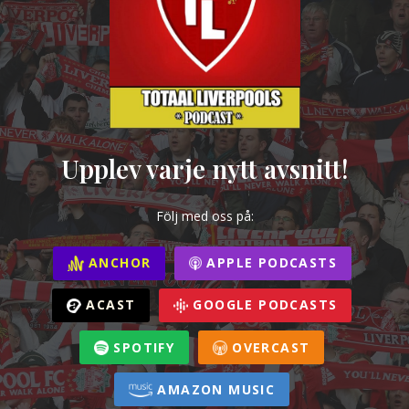
Upplev varje nytt avsnitt!
Följ med oss på:
ANCHOR
APPLE PODCASTS
ACAST
GOOGLE PODCASTS
SPOTIFY
OVERCAST
AMAZON MUSIC