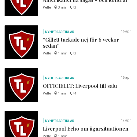
Pelle
3 min
3
16 april
NYHETSARTIKLAR
”Gillett tackade nej för 6 veckor
sedan”
Pelle
1 min
3
16 april
NYHETSARTIKLAR
OFFICIELLT: Liverpool till salu
Pelle
1 min
4
12 april
NYHETSARTIKLAR
Liverpool Echo om ägarsituationen
Pelle
1 min