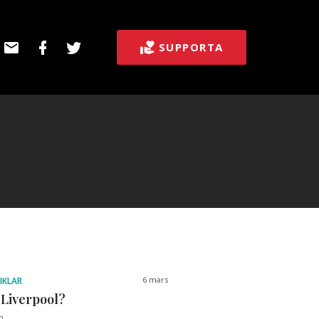
E-
Facebook
Twitter
SUPPORTA
post
6 mars
IKLAR
 Liverpool?
n