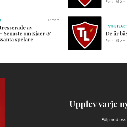
Pelle
2 mi
17 mars
R
NYHETSART
ntresserade av
+ Senaste om Kjaer &
De är bä
ssanta spelare
Pelle
2 mi
Upplev varje ny
Följ med oss