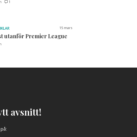
n
1
15 mars
IKLAR
st utanför Premier League
n
tt avsnitt!
 på: