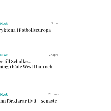
5 maj
IKLAR
ryktena i Fotbollseuropa
n
27 april
IKLAR
r till Schalke…
ning i både West Ham och
n
23 mars
IKLAR
n förklarar flytt + senaste