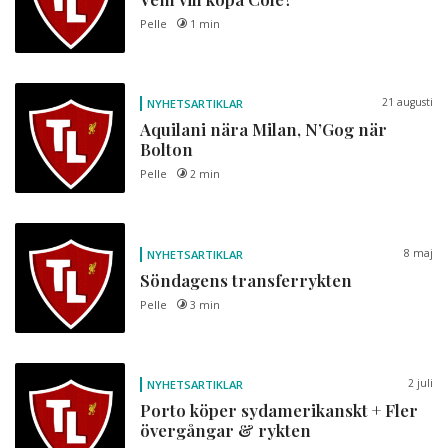
Pelle
1 min
21 augusti
NYHETSARTIKLAR
Aquilani nära Milan, N’Gog när
Bolton
Pelle
2 min
8 maj
NYHETSARTIKLAR
Söndagens transferrykten
Pelle
3 min
2 juli
NYHETSARTIKLAR
Porto köper sydamerikanskt + Fler
övergångar & rykten