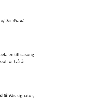
of the World.
pela en till säsong
pool för två år
d Silva
s signatur,