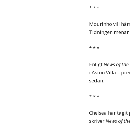
* * *
Mourinho vill hä
Tidningen menar 
* * *
Enligt
News of the
i Aston Villa – pr
sedan.
* * *
Chelsea har tagit
skriver
News of th