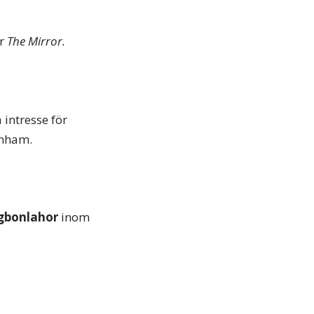
ar
The Mirror.
intresse för
enham.
Agbonlahor
inom