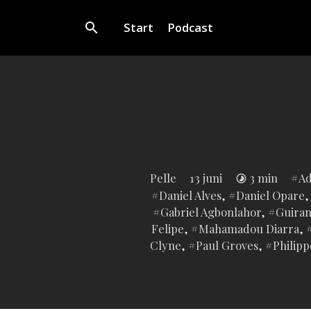
Start
Podcast
Inl
Pelle
13 juni
3 min
Ad
i:
Daniel Alves
,
Daniel Opare
Gabriel Agbonlahor
,
Guira
Felipe
,
Mahamadou Diarra
,
Clyne
,
Paul Groves
,
Philip