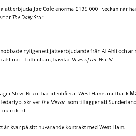
da att erbjuda
Joe Cole
enorma £135 000 i veckan när h
ävdar
The Daily Star.
nobbade nyligen ett jätteerbjudande från Al Ahli och är n
ontrakt med Tottenham, hävdar
News of the World.
ger Steve Bruce har identifierat West Hams mittback
Ma
 ledartyp, skriver
The Mirror
, som tillägger att Sunderla
 inom kort.
t år kvar på sitt nuvarande kontrakt med West Ham.