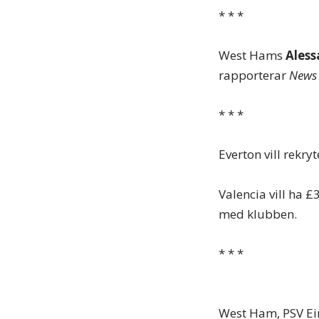
* * *
West Hams
Aless
rapporterar
News 
* * *
Everton vill rekr
Valencia vill ha £
med klubben.
* * *
West Ham, PSV Ei