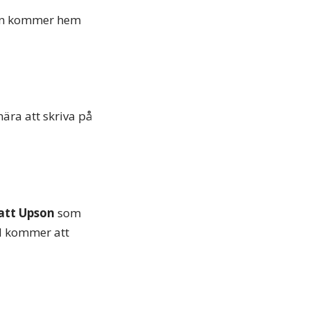
an kommer hem
ära att skriva på
tt Upson
som
nd kommer att