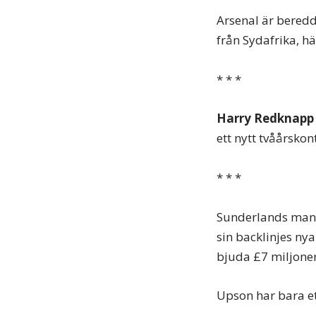
Arsenal är bered
från Sydafrika, h
* * *
Harry Redknapp
ett nytt tvåårsk
* * *
Sunderlands mana
sin backlinjes nya
bjuda £7 miljoner
Upson har bara et