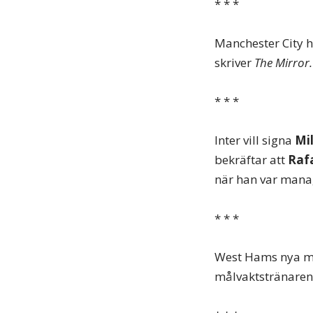
* * *
Manchester City 
skriver
The Mirror.
* * *
Inter vill signa
Mil
bekräftar att
Raf
när han var manag
* * *
West Hams nya 
målvaktstränare