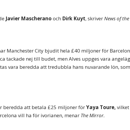
åde
Javier Mascherano
och
Dirk Kuyt
, skriver
News of the
har Manchester City bjudit hela £40 miljoner för Barcel
ca tackade nej till budet, men Alves uppges vara angelä
tas vara beredda att tredubbla hans nuvarande lön, som
r beredda att betala £25 miljoner för
Yaya Toure,
vilket
celona vill ha för ivorianen, menar
The Mirror.