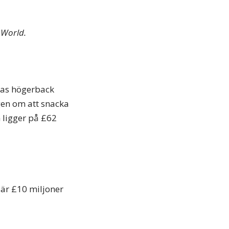
 World.
onas högerback
gen om att snacka
 ligger på £62
 är £10 miljoner