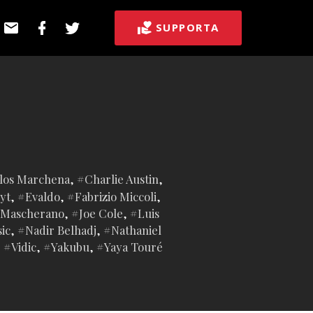
E-
Facebook
Twitter
SUPPORTA
post
los Marchena
,
Charlie Austin
,
yt
,
Evaldo
,
Fabrizio Miccoli
,
r Mascherano
,
Joe Cole
,
Luis
ic
,
Nadir Belhadj
,
Nathaniel
,
Vidic
,
Yakubu
,
Yaya Touré