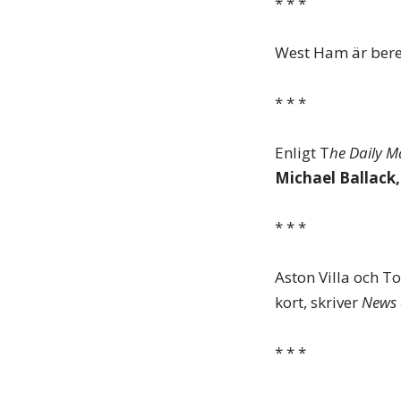
* * *
West Ham är bere
* * *
Enligt T
he Daily M
Michael Ballack,
* * *
Aston Villa och 
kort, skriver
News 
* * *