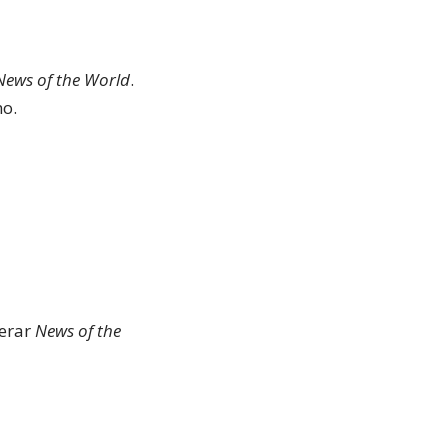
News of the World
.
mo.
erar
News of the