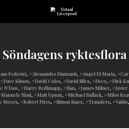
Sveriges
största
Liverpool
online
magazine!
Söndagens ryktesflora
agd
am Federici
,
Alessandro Diamanti
,
Angel Di Maria
,
Car
,
Dave Kitson
,
David Coles
,
David Silva
,
Deco
,
Dirk Ku
ne N'Daw
,
Harry Redknapp
,
Ilan
,
James Milner
,
Javie
Manuele Blasi
,
Matt Upson
,
Michael Ballack
,
Milos Kras
pe Mexes
,
Robert Pires
,
Simon Kjaer
,
Transfers
,
Valdo