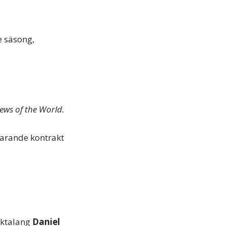
e säsong,
ews of the World.
uvarande kontrakt
cktalang
Daniel