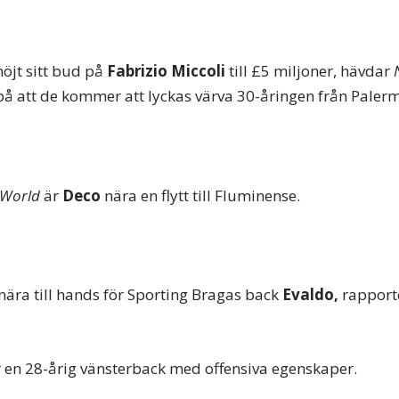
jt sitt bud på
Fabrizio Miccoli
till £5 miljoner, hävdar
å att de kommer att lyckas värva 30-åringen från Paler
 World
är
Deco
nära en flytt till Fluminense.
 nära till hands för Sporting Bragas back
Evaldo,
rapport
 en 28-årig vänsterback med offensiva egenskaper.