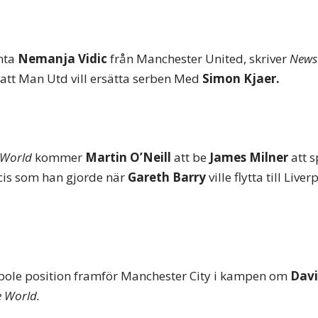
mta
Nemanja Vidic
från Manchester United, skriver
News 
att Man Utd vill ersätta serben Med
Simon Kjaer.
 World
kommer
Martin O’Neill
att be
James Milner
att s
ecis som han gjorde när
Gareth Barry
ville flytta till Liver
 pole position framför Manchester City i kampen om
Davi
e World.