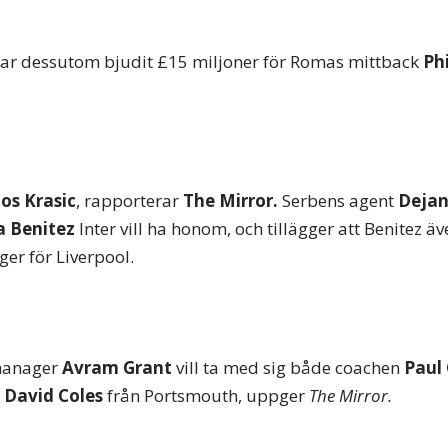
har dessutom bjudit £15 miljoner för Romas mittback
Ph
os Krasic
, rapporterar
The Mirror.
Serbens agent
Dejan
a Benitez
Inter vill ha honom, och tillägger att Benitez äv
er för Liverpool.
manager
Avram Grant
vill ta med sig både coachen
Paul
n
David Coles
från Portsmouth, uppger
The Mirror.