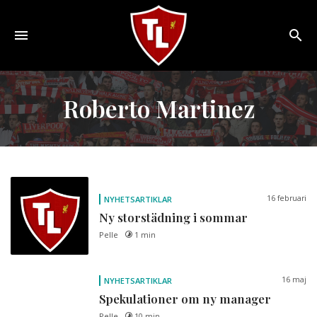
Toggle
navigation
Sveriges
största
Roberto Martinez
Liverpool
online
magazine!
16 februari
NYHETSARTIKLAR
Ny storstädning i sommar
Pelle
1 min
16 maj
NYHETSARTIKLAR
Spekulationer om ny manager
Pelle
10 min