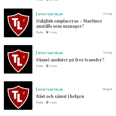
13 maj
NYHETSARTIKLAR
Dalglish omplaceras – Martinez
anställs som manager?
Pelle
1 min
13 maj
NYHETSARTIKLAR
Diamé ansluter på free transfer?
Pelle
2 min
18 april
NYHETSARTIKLAR
Bäst och sämst i helgen
Pelle
1 min