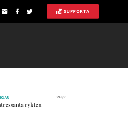
E-
Facebook
Twitter
SUPPORTA
post
29 april
IKLAR
tressanta rykten
n