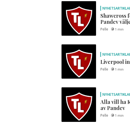
NYHETSARTIKLA
Shawcross f
Pandev välje
Pelle
1 min
NYHETSARTIKLA
Liverpool i
Pelle
1 min
NYHETSARTIKLA
Alla vill ha
av Pandev
Pelle
1 min