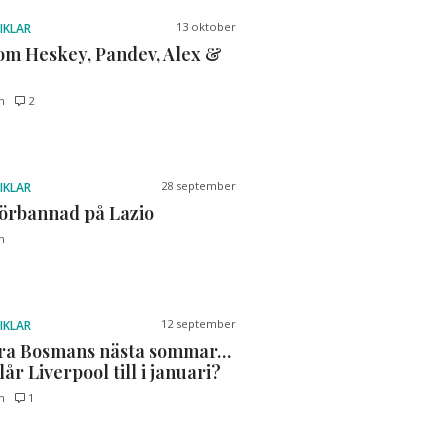
13 oktober
IKLAR
om Heskey, Pandev, Alex &
n
2
28 september
IKLAR
örbannad på Lazio
n
12 september
IKLAR
ra Bosmans nästa sommar…
år Liverpool till i januari?
n
1