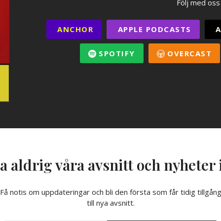
Följ med oss
ANCHOR
APPLE PODCASTS
A
SPOTIFY
OVERCAST
a aldrig våra avsnitt och nyheter 
Få notis om uppdateringar och bli den första som får tidig tillgån
till nya avsnitt.