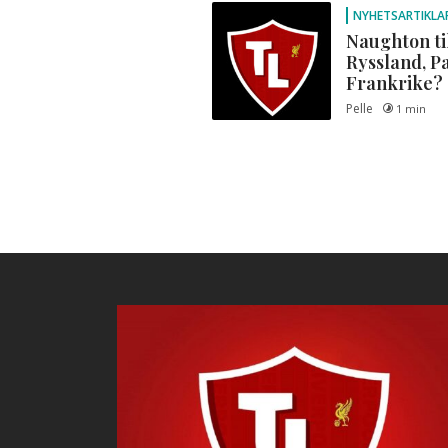
NYHETSARTIKLA
Naughton ti
Ryssland, P
Frankrike?
Pelle
1 min
Posts
navigation