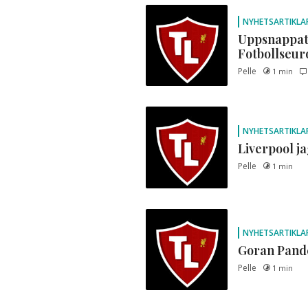
NYHETSARTIKLA
Uppsnappat
Fotbollseur
Pelle
1 min
NYHETSARTIKLA
Liverpool j
Pelle
1 min
NYHETSARTIKLA
Goran Pande
Pelle
1 min