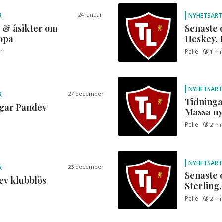
24 januari
R
NYHETSART
 & åsikter om
Senaste 
opa
Heskey, 
Pelle
1
1 mi
NYHETSART
27 december
R
Tidninga
agar Pandev
Massa ny
Pelle
2 mi
NYHETSART
23 december
R
Senaste 
v klubblös
Sterling,
Pelle
2 mi