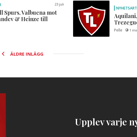
23 juli
R
NYHETSART
ll Spurs, Valbuena mot
Aquilani,
andev & Heinze till
Trezegu
Pelle
1 mi
ÄLDRE INLÄGG
Upplev varje ny