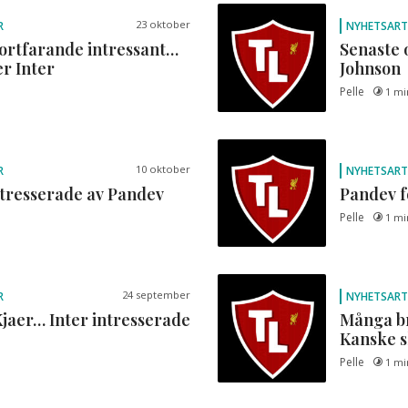
23 oktober
R
NYHETSART
ortfarande intressant…
Senaste 
r Inter
Johnson
Pelle
1 mi
10 oktober
R
NYHETSART
ntresserade av Pandev
Pandev f
Pelle
1 mi
24 september
R
NYHETSART
 Kjaer… Inter intresserade
Många b
Kanske sl
Pelle
1 mi