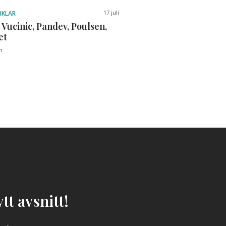
17 juli
IKLAR
 Vucinic, Pandev, Poulsen,
et
n
tt avsnitt!