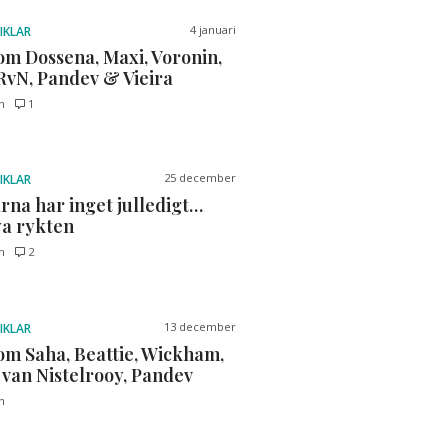
4 januari
IKLAR
om Dossena, Maxi, Voronin,
RvN, Pandev & Vieira
n
1
25 december
IKLAR
rna har inget julledigt…
a rykten
n
2
13 december
IKLAR
om Saha, Beattie, Wickham,
 van Nistelrooy, Pandev
n