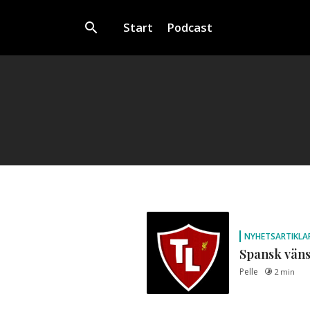
Start
Podcast
NYHETSARTIKLA
Spansk väns
Pelle
2 min