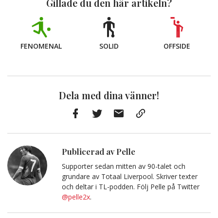
Gillade du den här artikeln?
FENOMENAL
SOLID
OFFSIDE
Dela med dina vänner!
Facebook
Twitter
E-
Kopiera
post
till
Urklipp
Publicerad av Pelle
Supporter sedan mitten av 90-talet och
grundare av Totaal Liverpool. Skriver texter
och deltar i TL-podden. Följ Pelle på Twitter
@pelle2x
.