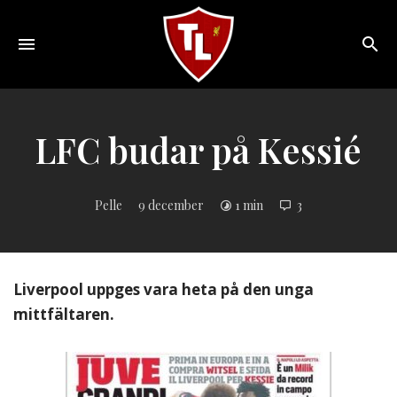
Toggle
navigation
Sveriges
största
Liverpool
LFC budar på Kessié
online
magazine!
Pelle
9 december
1 min
3
Liverpool uppges vara heta på den unga
mittfältaren.