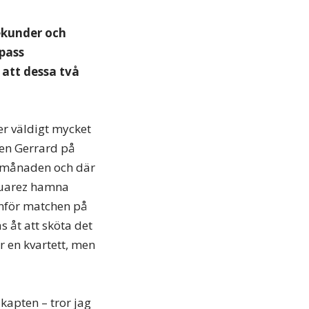
sekunder och
 pass
u att dessa två
er väldigt mycket
ven Gerrard på
e månaden och där
 Suarez hamna
 inför matchen på
 åt att sköta det
ör en kvartett, men
kapten – tror jag