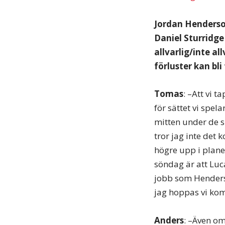
Jordan Henderson
Daniel Sturridge
allvarlig/inte al
förluster kan bli
Tomas
: –Att vi 
för sättet vi spe
mitten under de s
tror jag inte de
högre upp i planen
söndag är att Luc
jobb som Henderson 
jag hoppas vi kom
Anders
: –Även om