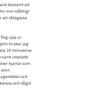
hand bestämt att
 för min måttligt
r att våldgästa
 flög upp ur
gtvis brukar jag
sista 20 minuterna
en samt uttalade
 över hjärtat som
 stort
 lägenheten och
e känsla och något