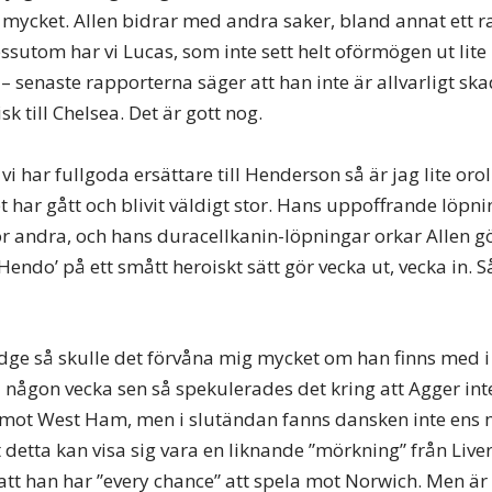
så mycket. Allen bidrar med andra saker, bland annat ett 
ssutom har vi Lucas, som inte sett helt oförmögen ut lite
 – senaste rapporterna säger att han inte är allvarligt sk
sk till Chelsea. Det är gott nog.
 vi har fullgoda ersättare till Henderson så är jag lite orol
t har gått och blivit väldigt stor. Hans uppoffrande löpn
för andra, och hans duracellkanin-löpningar orkar Allen g
endo’ på ett smått heroiskt sätt gör vecka ut, vecka in. Så
ge så skulle det förvåna mig mycket om han finns med i
 någon vecka sen så spekulerades det kring att Agger int
 mot West Ham, men i slutändan fanns dansken inte ens
 detta kan visa sig vara en liknande ”mörkning” från Live
att han har ”every chance” att spela mot Norwich. Men är 