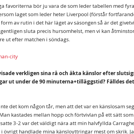
iga favoriterna bör ju vara de som leder tabellen med fy
ersom laget som leder heter Liverpool (förstår fortfarande
ll form av rutin i det här läget av säsongen så är det givet
 egentligen sluta precis hursomhelst, men vi kan åtminsto
re ut efter matchen i söndags.
isade verkligen sina rå och äkta känslor efter slutsi
gar ut under de 90 minuterna+tilläggstid? Fälldes det 
r inte det kom någon tår, men att det var en känslosam se
Man kastades mellan hopp och förtvivlan på ett sätt som 
 satte 3-2 var det väldigt nära att min halvfyllda Carrag
 i övrigt handlade mina känsloyttringar mest om skrik. Jag