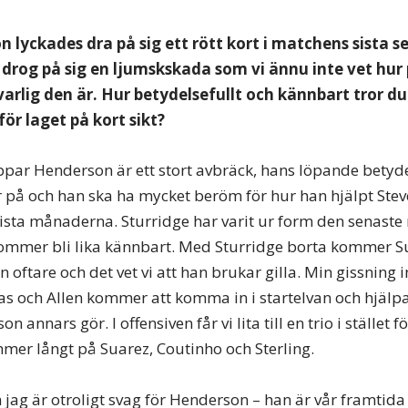
 lyckades dra på sig ett rött kort i matchens sista 
 drog på sig en ljumskskada som vi ännu inte vet hur
lvarlig den är. Hur betydelsefullt och kännbart tror d
 för laget på kort sikt?
tappar Henderson är ett stort avbräck, hans löpande betyd
lar på och han ska ha mycket beröm för hur han hjälpt Ste
ista månaderna. Sturridge har varit ur form den senast
t kommer bli lika kännbart. Med Sturridge borta kommer
 oftare och det vet vi att han brukar gilla. Min gissning
as och Allen kommer att komma in i startelvan och hjälpas
annars gör. I offensiven får vi lita till en trio i stället f
mer långt på Suarez, Coutinho och Sterling.
 jag är otroligt svag för Henderson – han är vår framtida 