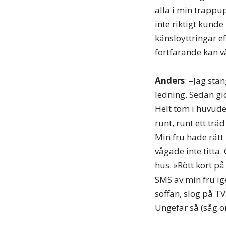
alla i min trappu
inte riktigt kund
känsloyttringar e
fortfarande kan vä
Anders
: –Jag stä
ledning. Sedan gic
Helt tom i huvude
runt, runt ett trä
Min fru hade rätt 
vågade inte titta
hus. »Rött kort på
SMS av min fru ige
soffan, slog på T
Ungefär så (såg o