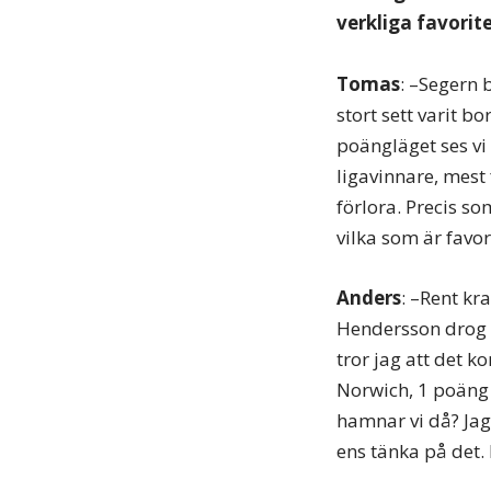
verkliga favorite
Tomas
: –Segern b
stort sett varit b
poängläget ses vi
ligavinnare, mest 
förlora. Precis s
vilka som är favor
Anders
: –Rent kr
Hendersson drog p
tror jag att det 
Norwich, 1 poäng 
hamnar vi då? Jag v
ens tänka på det. 