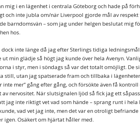
nn mig i en lägenhet i centrala Göteborg och hade på för
ågt och inte jubla om/när Liverpool gjorde mål av respekt
ade barndomsvän – som jag under helgen beslutat mig fö
hen hos.
 dock inte länge då jag efter Sterlings tidiga ledningsmål
e ut min glädje så högt jag kunde över hela Avenyn. Vanli
rna i styr, men i söndags så var det totalt omöjligt. De 
ta still, utan jag spatserade fram och tillbaka i lägenhet
 inte mer” gång efter gång, och försökte även få kontroll
t av nervositet. När slutsignalen ljöd så fick jag ett såpass
tt jag inte riktigt vet vad som hände – sprang runt i hela
kunde, vad vet jag inte, men det var en otroligt befriand
r igen. Osäkert om hjärtat håller med.