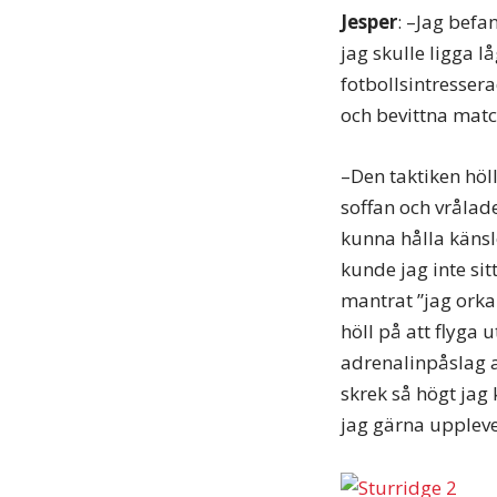
Jesper
: –Jag befa
jag skulle ligga l
fotbollsintresser
och bevittna matc
–Den taktiken höll
soffan och vrålad
kunna hålla känslo
kunde jag inte sit
mantrat ”jag orkar
höll på att flyga u
adrenalinpåslag a
skrek så högt jag 
jag gärna uppleve