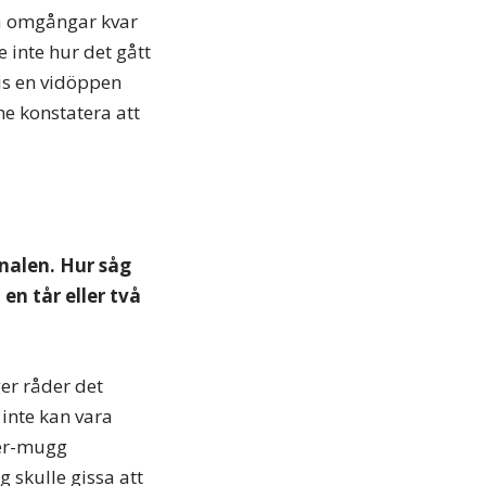
ra omgångar kvar
 inte hur det gått
vis en vidöppen
ne konstatera att
gnalen. Hur såg
en tår eller två
ger råder det
inte kan vara
her-mugg
 skulle gissa att