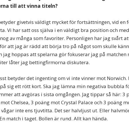
rna till att vinna titeln?
etyder givetvis väldigt mycket för fortsättningen, vid en f
orta. Vi har satt oss själva i en väldigt bra position och me
 nog av många som favoriter. Personligen har jag svårt at
för att jag är rädd att börja tro på något som skulle känn
om jag hoppas att spelarna gör fokuserar jag på matchen
iter låter jag bettingfirmorna diskutera.
asst betyder det ingenting om vi inte vinner mot Norwich. 
å sig ett rött kort. Ska jag lämna min negativa bubbla fö
kommer att avgöras i sista omgången. Jag tippar så här: 3
mot Chelsea, 3 poäng mot Crystal Palace och 3 poäng mo
ågar inte ens tjuvtitta. Det ser halvljust ut. Eller halvmörk
En match i taget. Bollen är rund. Allt kan hända.