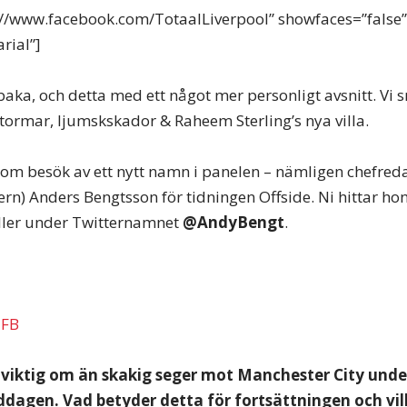
s://www.facebook.com/TotaalLiverpool” showfaces=”false
arial”]
lbaka, och detta med ett något mer personligt avsnitt. Vi 
ormar, ljumskskador & Raheem Sterling’s nya villa.
tom besök av ett nytt namn i panelen – nämligen chefred
rn) Anders Bengtsson för tidningen Offside. Ni hittar ho
eller under Twitternamnet
@AndyBengt
.
 viktig om än skakig seger mot Manchester City unde
dagen. Vad betyder detta för fortsättningen och vil