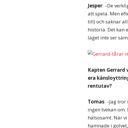
Jesper
: –De verkl
att spela. Men eft
till) och saknar a
historia. Det kan
läget inte ser säm
Kapten Gerrard v
era känsloyttrin
rentutav?
Tomas
: –Jag tro
ingen tvekan om. 
hälsosamt. När vi
hamnade i golvet,