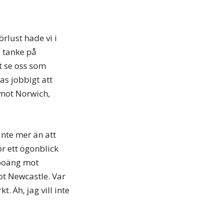
örlust hade vi i
d tanke på
t se oss som
as jobbigt att
 mot Norwich,
Inte mer än att
r ett ögonblick
 poäng mot
t Newcastle. Var
t. Äh, jag vill inte