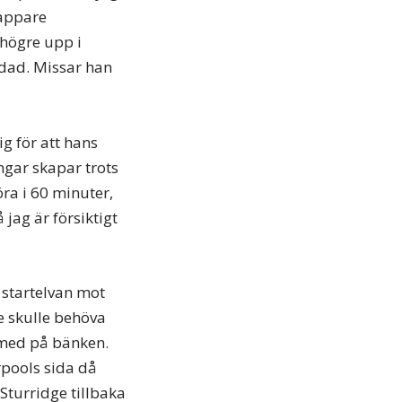
rappare
 högre upp i
adad. Missar han
ig för att hans
ingar skapar trots
öra i 60 minuter,
 jag är försiktigt
 startelvan mot
e skulle behöva
 med på bänken.
rpools sida då
Sturridge tillbaka