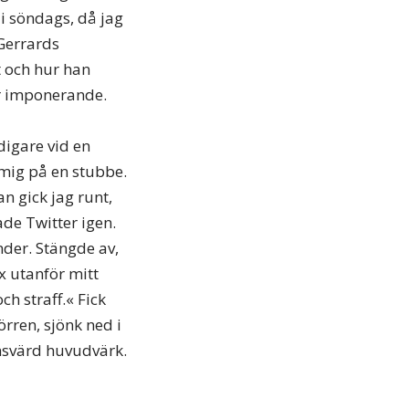
i söndags, då jag
 Gerrards
t och hur han
 är imponerande.
idigare vid en
 mig på en stubbe.
n gick jag runt,
ade Twitter igen.
nder. Stängde av,
x utanför mitt
ch straff.« Fick
örren, sjönk ned i
ansvärd huvudvärk.