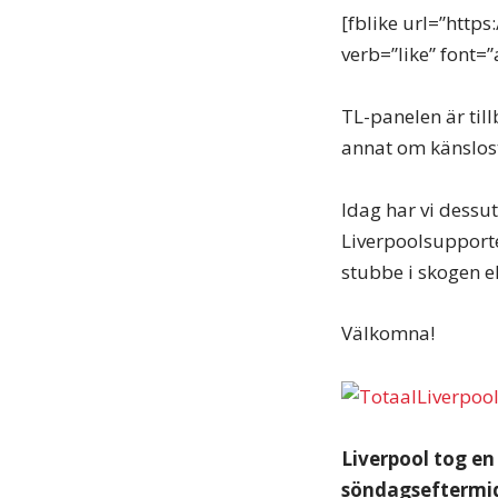
[fblike url=”http
verb=”like” font=”
TL-panelen är til
annat om känslost
Idag har vi dessu
Liverpoolsupporte
stubbe i skogen 
Välkomna!
Liverpool tog en
söndagseftermid