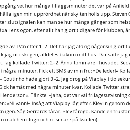
ppgång vet hur många tilläggsminuter det var på Anfield 
e hålla igen min upprördhet när skylten hölls upp. Steven
fter slutsignalen kan man se hur många gånger som hels
xa i ens ögon, efter allt han gjort tidigare för klubben,
ngde av TV:n efter 1–2. Det har jag aldrig någonsin gjort t
k jag ut i skogen, alldeles bakom mitt hus. Där satte jag
t. Jag kollade Twitter: 2–2. Ännu tommare i huvudet. Seda
d i några minuter. Fick ett SMS av min fru: »De leder!« Koll
– Coutinho hade gjort 3–2. Jag drog på Viaplay i tio seku
. Gick hemåt med några minuter kvar. Kollade Twitter stra
 Henderson«. Tänkte: »Jaha, det var väl frilägesutvisning o
n: »Ni vann!« Insåg att Viaplay låg efter. Klev in genom d
V:n igen. Såg Gerrards tårar. Blev tårögd. Kände en frukt
m matchen i lugn och ro senare på kvällen).