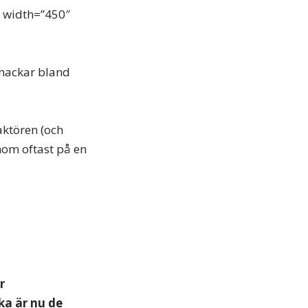
” width=”450″
snackar bland
aktören (och
nom oftast på en
r
ka är nu de