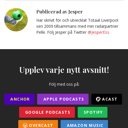
Publicerad av Jesper
Har skrivit för och utvecklat Totaal Liverpool
sen 2009 tillsammans med min radarpartner
Pelle. Följ Jesper på Twitter
@JesperEss
.
Upplev varje nytt avsnitt!
Följ med oss på:
ANCHOR
APPLE PODCASTS
ACAST
GOOGLE PODCASTS
SPOTIFY
OVERCAST
AMAZON MUSIC