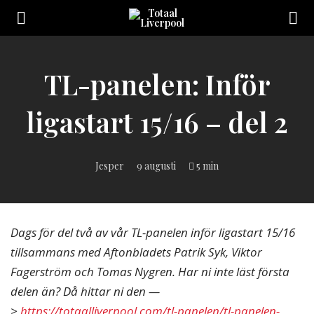
Toggle
navigation
Sveriges
största
Liverpool
TL-panelen: Inför
online
magazine!
ligastart 15/16 – del 2
Jesper
9 augusti
5 min
Dags för del två av vår TL-panelen inför ligastart 15/16
tillsammans med Aftonbladets Patrik Syk, Viktor
Fagerström och Tomas Nygren. Har ni inte läst första
delen än? Då hittar ni den —
>
https://totaalliverpool.com/tl-panelen/tl-panelen-