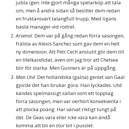
jubla igen. Inte gjort många spelarköp att tala
om, men å andra sidan så besitter dem redan
en fruktansvärt talangfull trupp. Med ligans
bästa manager vid rodret.
Arsenal.
Dem var på gång redan förra säsongen,
frälsta av Alexis Sanchez som gav dem en helt
ny dimension. Att Petr Cech anslutit gör dem till
en titelkandidat, även om jag tror att Chelsea
blir för starka. Men Gunners är på uppgång.
Man Utd
. Det holländska (galna) geniet van Gaal
gjorde det han brukar göra. Han lyckades. Utd
kändes spelmässigt sällan som ett topplag
förra säsongen, men var oerhört konsekventa i
att plocka poäng. Har värvat riktigt tungt på
det. De Geas vara eller icke vara kan ändå
komma att bli en stor bit i pusslet.