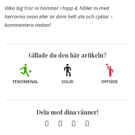
Vilka lag tror ni hamnar i topp 4, håller ni med
herrarna ovan eller är dom helt ute och cyklar –
kommentera nedan!
Gillade du den här artikeln?
FENOMENAL
SOLID
OFFSIDE
Dela med dina vänner!
Facebook
Twitter
E-
Kopiera
post
till
Urklipp