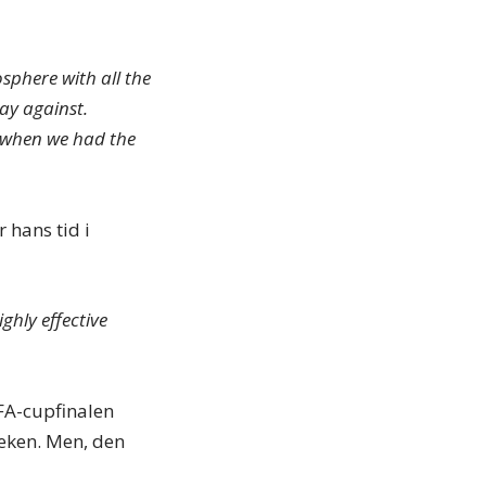
sphere with all the
lay against.
, when we had the
 hans tid i
ghly effective
FA-cupfinalen
leken. Men, den