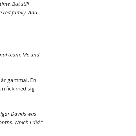
ime. But still
he red family. And
ional team. Me and
3 år gammal. En
an fick med sig
Edgar Davids was
onths. Which I did.”