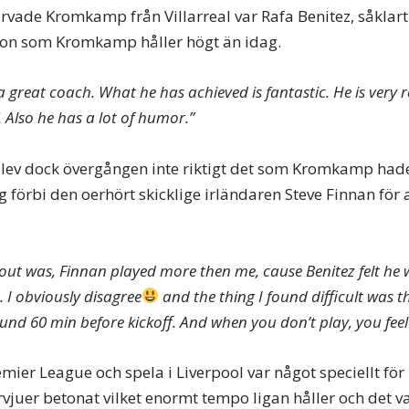
ade Kromkamp från Villarreal var Rafa Benitez, såklart 
on som Kromkamp håller högt än idag.
s a great coach. What he has achieved is fantastic. He is very r
 Also he has a lot of humor.”
lev dock övergången inte riktigt det som Kromkamp hade
 förbi den oerhört skicklige irländaren Steve Finnan för at
out was, Finnan played more then me, cause Benitez felt he w
 I obviously disagree
and the thing I found difficult was 
ound 60 min before kickoff. And when you don’t play, you fee
emier League och spela i Liverpool var något speciellt f
ervjuer betonat vilket enormt tempo ligan håller och det 