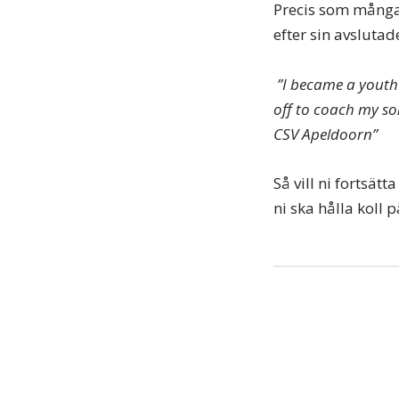
Precis som många 
efter sin avslutad
”I became a youth 
off to coach my so
CSV Apeldoorn”
Så vill ni fortsät
ni ska hålla koll p