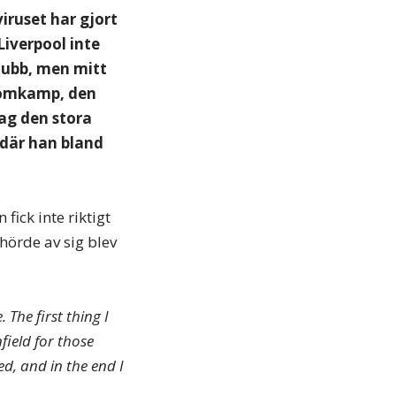
iruset har gjort
Liverpool inte
lubb, men mitt
romkamp, den
dag den stora
 där han bland
ick inte riktigt
hörde av sig blev
The first thing I
field for those
ed, and in the end I