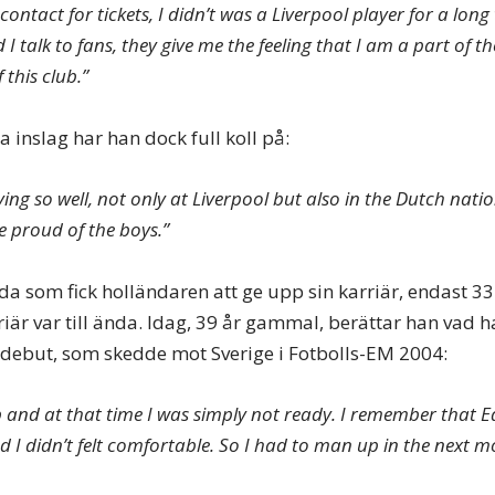
ontact for tickets, I didn’t was a Liverpool player for a long t
 I talk to fans, they give me the feeling that I am a part of t
 this club.”
 inslag har han dock full koll på:
ing so well, not only at Liverpool but also in the Dutch nat
e proud of the boys.”
da som fick holländaren att ge upp sin karriär, endast 3
iär var till ända. Idag, 39 år gammal, berättar han vad h
sdebut, som skedde mot Sverige i Fotbolls-EM 2004:
ap and at that time I was simply not ready. I remember that 
 I didn’t felt comfortable. So I had to man up in the next m