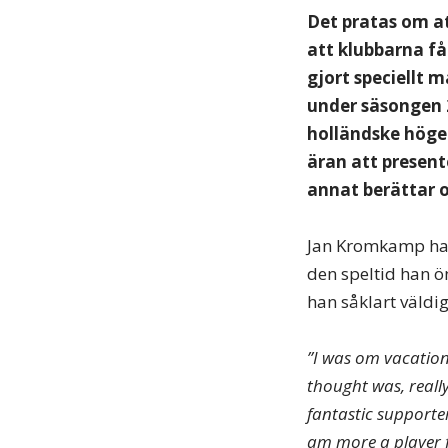
Det pratas om at
att klubbarna få
gjort speciellt 
under säsongen 
holländske höger
äran att presen
annat berättar o
Jan Kromkamp hade
den speltid han ö
han såklart väldig
”I was om vacation 
thought was, really
fantastic supporter
am more a player f