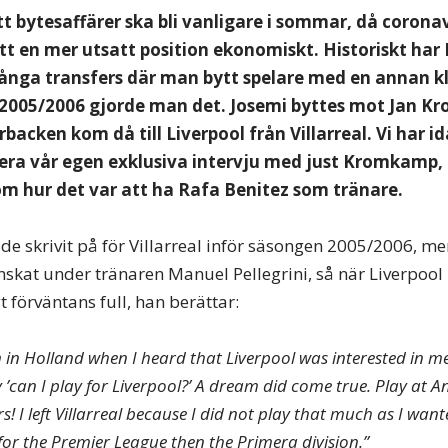
t bytesaffärer ska bli vanligare i sommar, då coronav
tt en mer utsatt position ekonomiskt. Historiskt har 
många transfers där man bytt spelare med en annan k
2005/2006 gjorde man det. Josemi byttes mot Jan K
backen kom då till Liverpool från Villarreal. Vi har i
tera vår egen exklusiva intervju med just Kromkamp,
m hur det var att ha Rafa Benitez som tränare.
 skrivit på för Villarreal inför säsongen 2005/2006, men f
nskat under tränaren Manuel Pellegrini, så när Liverpool 
t förväntans full, han berättar:
in Holland when I heard that Liverpool was interested in me. 
 ’can I play for Liverpool?’ A dream did come true. Play at An
s! I left Villarreal because I did not play that much as I want
or the Premier League then the Primera division.”