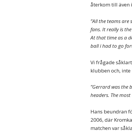
återkom till även i
”All the teams are
fans. It really is t
At that time as a d
ball i had to go fo
Vi frågade såkla
klubben och, inte 
”Gerrard was the be
headers. The most 
Hans beundran fö
2006, där Kromkam
matchen var såkla