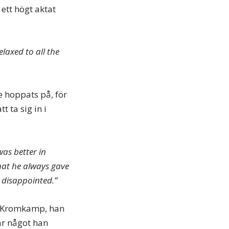
ett högt aktat
elaxed to all the
 hoppats på, för
t ta sig in i
as better in
that he always gave
l disappointed.”
ör Kromkamp, han
var något han