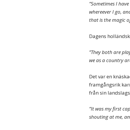
”Sometimes I have c
whereever I go, and
that is the magic of
Dagens holländska
”They both are play
we as a country ar
Det var en knäska
framgångsrik karr
från sin landslag
”It was my first c
shouting at me, and