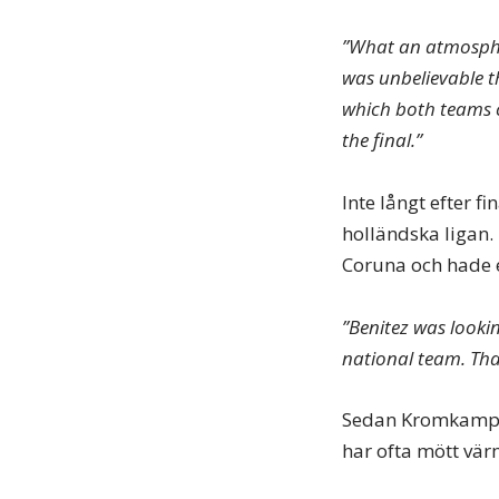
”What an atmospher
was unbelievable th
which both teams c
the final.”
Inte långt efter fi
holländska ligan. 
Coruna och hade en
”Benitez was lookin
national team. Tha
Sedan Kromkamp l
har ofta mött vär