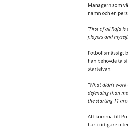
Managern som värv
namn och en pers
”First of all Rafa i
players and myself.
Fotbollsmässigt b
han behövde ta sig
startelvan.
”What didn’t work 
defending than me.
the starting 11 ar
Att komma till Pr
har i tidigare int