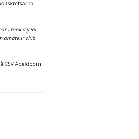
bollskretsarna
ear I took a year
 an amateur club
ltså CSV Apeldoorn