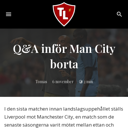
Toggle
navigation
Sveriges
största
Liverpool
Q&A inför Man City
online
magazine!
borta
Tomas
6 november
2 min
I den sista matchen innan landslagsuppehållet ställs
Liverpool mot Manchester City, en match som de
senaste säsongerna varit mötet mellan ettan och