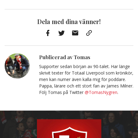
Dela med dina vänner!
Facebook
Twitter
E-
Kopiera
post
till
Urklipp
Publicerad av Tomas
Supporter sedan början av 90-talet. Har länge
skrivit texter för Totaal Liverpool som krönikör,
men kan numer även kalla mig för poddare.
Pappa, lärare och ett stort fan av James Milner.
Följ Tomas på Twitter
@TomasNygren
.