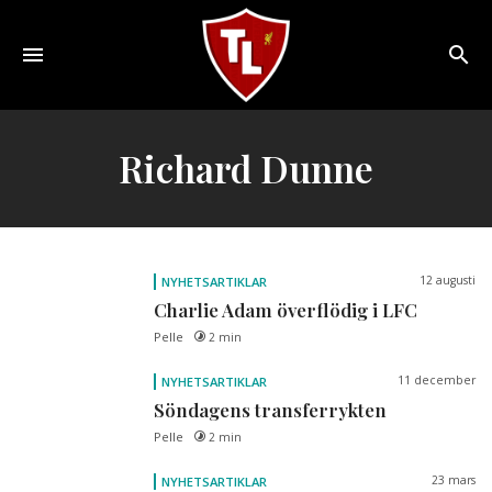
Toggle
navigation
Sveriges
största
Richard Dunne
Liverpool
online
magazine!
12 augusti
NYHETSARTIKLAR
Charlie Adam överflödig i LFC
Pelle
2 min
11 december
NYHETSARTIKLAR
Söndagens transferrykten
Pelle
2 min
23 mars
NYHETSARTIKLAR