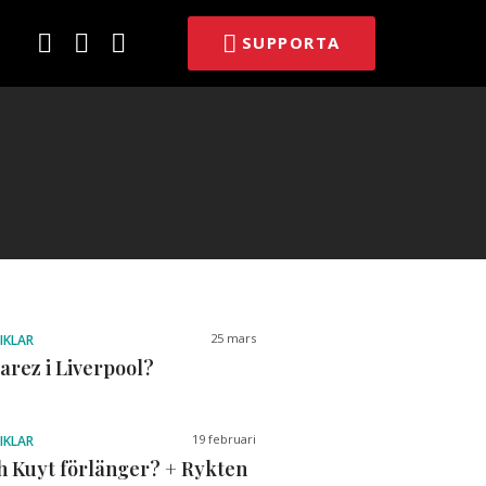
E-
Facebook
Twitter
SUPPORTA
post
25 mars
IKLAR
uarez i Liverpool?
19 februari
IKLAR
h Kuyt förlänger? + Rykten