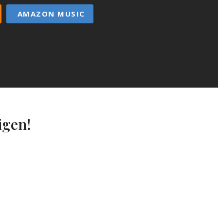
AMAZON MUSIC
igen!
g