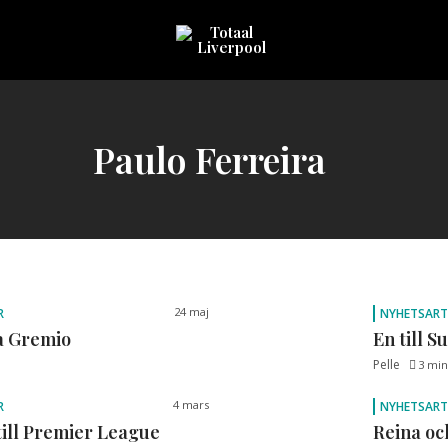
Sveriges
största
Liverpool
online
Paulo Ferreira
magazine!
24 maj
R
NYHETSART
a Gremio
En till S
Pelle
3 min
4 mars
R
NYHETSART
till Premier League
Reina oc