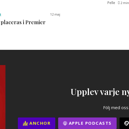
Pelle
2 min
12 maj
R
 placeras i Premier
Upplev varje ny
Följ med oss
ANCHOR
APPLE PODCASTS