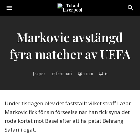
Toggle
navigation
Sveriges
största
Liverpool
Markovic avstängd
online
magazine!
fyra matcher av UEFA
Jesper
17 februari
1 min
6
Under tisdagen blev det fastställt vilket straff Lazar
Markovic fick för sin förseelse när han fick syna det
röda kortet mot Basel efter att ha petat Behrang
Safari i ögat.