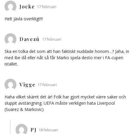
Jocke
17 februari
Helt jävla overkligt!!!
Davezú
17 februari
Ska en tolka det som att han faktiskt nuddade honom…? Jaha, in
med Ibe då eller nåt så får Marko spela desto mer i FA-cupen
istället.
Vigge
17 februari
Haha vilket skämt det är! Folk har gjort mycket värre saker och
sluppit avstängning. UEFA måste verkligen hata Liverpool
(Suarez & Markovic)
PJ
18 februari