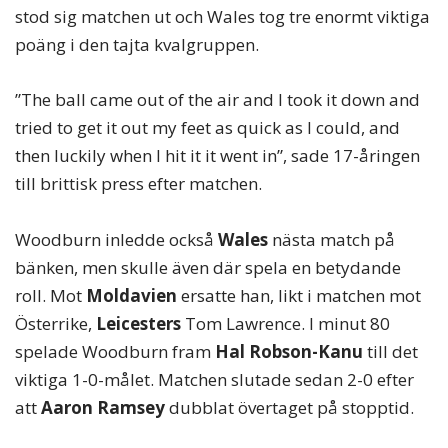
stod sig matchen ut och Wales tog tre enormt viktiga
poäng i den tajta kvalgruppen.
”The ball came out of the air and I took it down and
tried to get it out my feet as quick as I could, and
then luckily when I hit it it went in”, sade 17-åringen
till brittisk press efter matchen.
Woodburn inledde också
Wales
nästa match på
bänken, men skulle även där spela en betydande
roll. Mot
Moldavien
ersatte han, likt i matchen mot
Österrike,
Leicesters
Tom Lawrence. I minut 80
spelade Woodburn fram
Hal Robson-Kanu
till det
viktiga 1-0-målet. Matchen slutade sedan 2-0 efter
att
Aaron Ramsey
dubblat övertaget på stopptid.