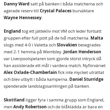
Danny Ward
satt på bänken i båda matcherna och
agerade reserv till
Crystal Palaces
burväktare
Wayne Hennessey
.
England
tog ett jättekliv mot VM och leder fortsatt
gruppen efter full pott på de två matcherna.
Malta
slogs med 4-0 i Valetta och
Slovakien
besegrades
med 2-1 hemma på Wembley.
Jordan Henderson
var Liverpoolspelaren som gjorde störst intryck då
han assisterade ett mål i vardera match. Nyförvärvet
Alex Oxlade-Chamberlain
fick inte mycket uträttat
och blev utbytt i båda kamperna.
Daniel Sturridge
spenderade landslagssamlingen på bänken.
Skottland
ligger fyra i samma grupp som England,
men
Andy Robertson
och de blåklädda är bara en