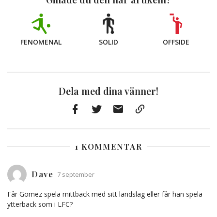
FENOMENAL
SOLID
OFFSIDE
Dela med dina vänner!
Facebook
Twitter
E-
Kopiera
post
till
Urklipp
1 KOMMENTAR
Dave
7 september
Får Gomez spela mittback med sitt landslag eller får han spela
ytterback som i LFC?