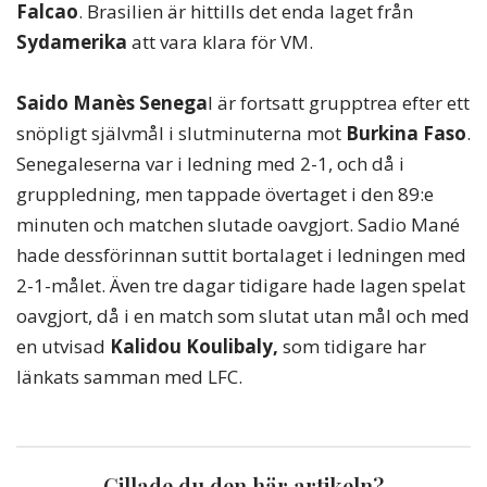
Falcao
. Brasilien är hittills det enda laget från
Sydamerika
att vara klara för VM.
Saido Manès
Senega
l är fortsatt grupptrea efter ett
snöpligt självmål i slutminuterna mot
Burkina Faso
.
Senegaleserna var i ledning med 2-1, och då i
gruppledning, men tappade övertaget i den 89:e
minuten och matchen slutade oavgjort. Sadio Mané
hade dessförinnan suttit bortalaget i ledningen med
2-1-målet. Även tre dagar tidigare hade lagen spelat
oavgjort, då i en match som slutat utan mål och med
en utvisad
Kalidou Koulibaly,
som tidigare har
länkats samman med LFC.
Gillade du den här artikeln?