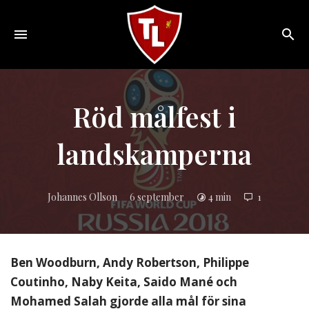
Toggle
navigation
Sveriges
största
Liverpool
Röd målfest i
online
magazine!
landskamperna
Johannes Ollson
6 september
4 min
1
Ben Woodburn, Andy Robertson, Philippe
Coutinho, Naby Keita, Saido Mané och
Mohamed Salah gjorde alla mål för sina