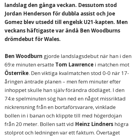
landslag den gånga veckan. Dessutom stod
Jordan Henderson för dubbla assist och Joe
Gomez blev utsedd till engelsk U21-kapten. Men
veckans häftigaste var ändå Ben Woodburns
drömdebut för Wales.
Ben Woodburn
gjorde landslagsdebut när han i den
69:e minuten ersatte
Tom Lawrence
i matchen mot
Österrike
. Den viktiga kvalmatchen stod 0-0 när 17-
åringen äntrade planen – men fem minuter efter
inhoppet skulle han själv förändra dödläget. I den
74:e spelminuten sög han ned en något missriktad
nickrensning från en bortaförsvarare, vinklade
bollen in i banan och klippte till med högerdojan
från 20 meter. Bollen satt vid
Heinz Lindners
högra
stolprot och ledningen var ett faktum. Övertaget