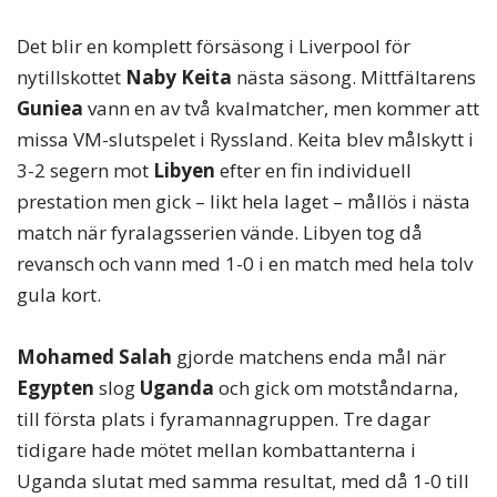
Det blir en komplett försäsong i Liverpool för
nytillskottet
Naby Keita
nästa säsong. Mittfältarens
Guniea
vann en av två kvalmatcher, men kommer att
missa VM-slutspelet i Ryssland. Keita blev målskytt i
3-2 segern mot
Libyen
efter en fin individuell
prestation men gick – likt hela laget – mållös i nästa
match när fyralagsserien vände. Libyen tog då
revansch och vann med 1-0 i en match med hela tolv
gula kort.
Mohamed Salah
gjorde matchens enda mål när
Egypten
slog
Uganda
och gick om motståndarna,
till första plats i fyramannagruppen. Tre dagar
tidigare hade mötet mellan kombattanterna i
Uganda slutat med samma resultat, med då 1-0 till