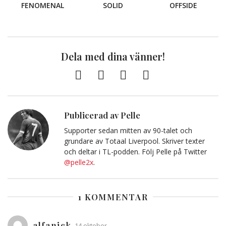
FENOMENAL
SOLID
OFFSIDE
Dela med dina vänner!
Facebook
Twitter
E-
Kopiera
post
till
Urklipp
Publicerad av Pelle
Supporter sedan mitten av 90-talet och
grundare av Totaal Liverpool. Skriver texter
och deltar i TL-podden. Följ Pelle på Twitter
@pelle2x
.
1 KOMMENTAR
alfanick
14 oktober