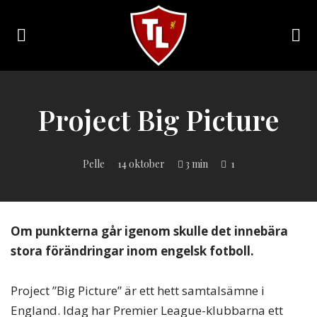
Toggle
navigation
Sveriges
största
Liverpool
Project Big Picture
online
magazine!
Pelle
14 oktober
3 min
1
Om punkterna går igenom skulle det innebära
stora förändringar inom engelsk fotboll.
Project ”Big Picture” är ett hett samtalsämne i
England. Idag har Premier League-klubbarna ett