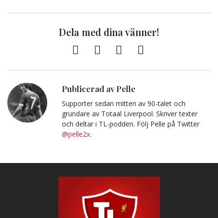
Dela med dina vänner!
Facebook
Twitter
E-
Kopiera
post
till
Urklipp
Publicerad av Pelle
Supporter sedan mitten av 90-talet och
grundare av Totaal Liverpool. Skriver texter
och deltar i TL-podden. Följ Pelle på Twitter
@pelle2x
.