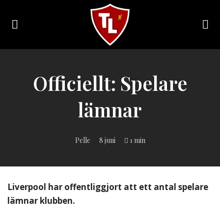
Toggle
navigation
Sveriges
största
Liverpool
Officiellt: Spelare
online
magazine!
lämnar
Pelle
8 juni
1 min
Liverpool har offentliggjort att ett antal spelare
lämnar klubben.