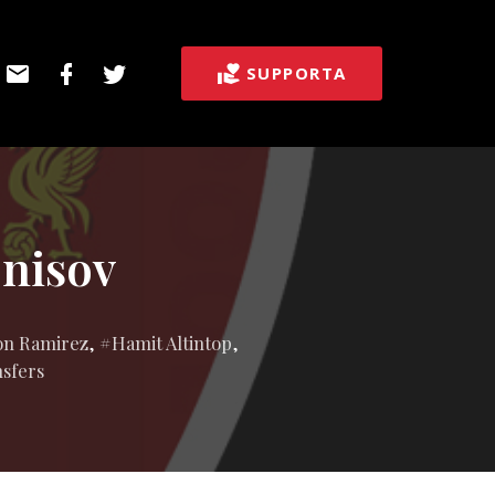
E-
Facebook
Twitter
SUPPORTA
post
enisov
on Ramirez
,
Hamit Altintop
,
sfers