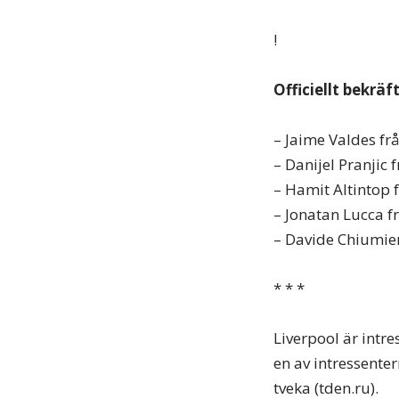
!
Officiellt bekrä
– Jaime Valdes fr
– Danijel Pranjic
– Hamit Altintop 
– Jonatan Lucca fr
– Davide Chiumien
* * *
Liverpool är intr
en av intressenter
tveka (tden.ru).