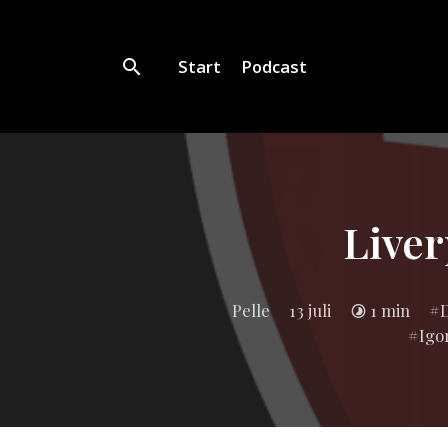
Start
Podcast
Liver
In
Pelle
13 juli
1 min
D
i:
Igo