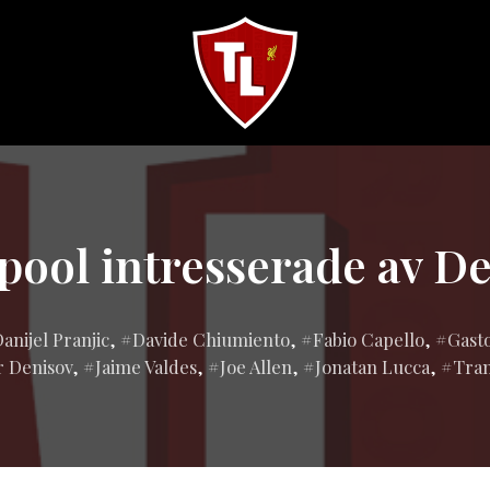
Sveriges
största
Liverpool
online
magazine!
pool intresserade av D
lagd
anijel Pranjic
,
Davide Chiumiento
,
Fabio Capello
,
Gast
r Denisov
,
Jaime Valdes
,
Joe Allen
,
Jonatan Lucca
,
Tran