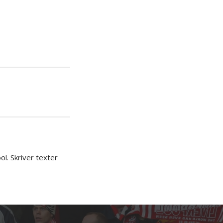
iera
ipp
l. Skriver texter