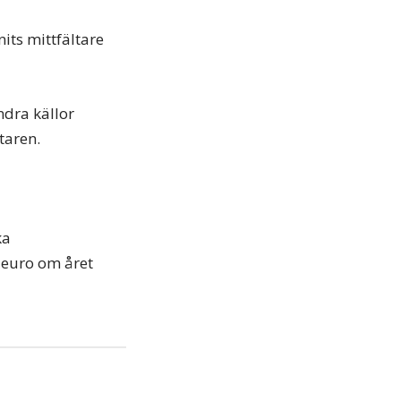
its mittfältare
dra källor
taren.
ka
 euro om året