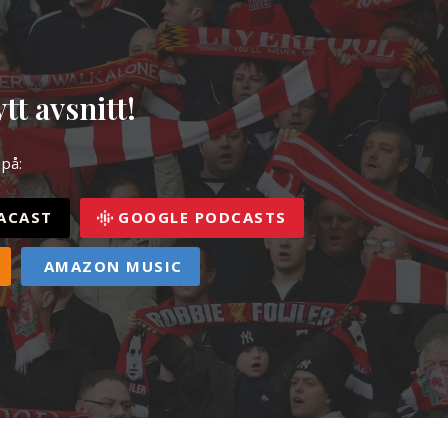
tt avsnitt!
 på:
ACAST
GOOGLE PODCASTS
AMAZON MUSIC