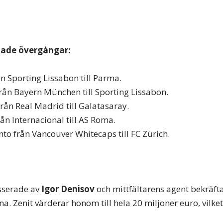
ftade övergångar:
ån Sporting Lissabon till Parma.
 från Bayern München till Sporting Lissabon.
från Real Madrid till Galatasaray.
ån Internacional till AS Roma.
to från Vancouver Whitecaps till FC Zürich.
esserade av
Igor Denisov
och mittfältarens agent bekräfta
na. Zenit värderar honom till hela 20 miljoner euro, vilket