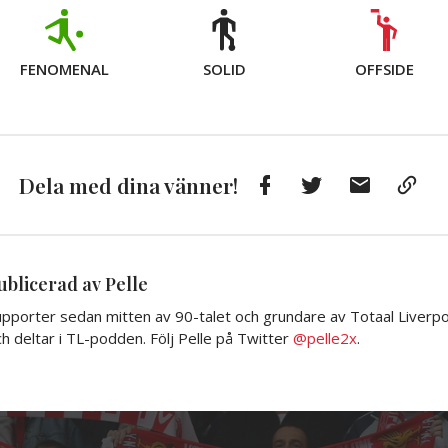
FENOMENAL
SOLID
OFFSIDE
Facebook
Twitter
E-
Kop
Dela med dina vänner!
post
till
Urkl
ublicerad av Pelle
pporter sedan mitten av 90-talet och grundare av Totaal Liverpoo
h deltar i TL-podden. Följ Pelle på Twitter
@pelle2x
.