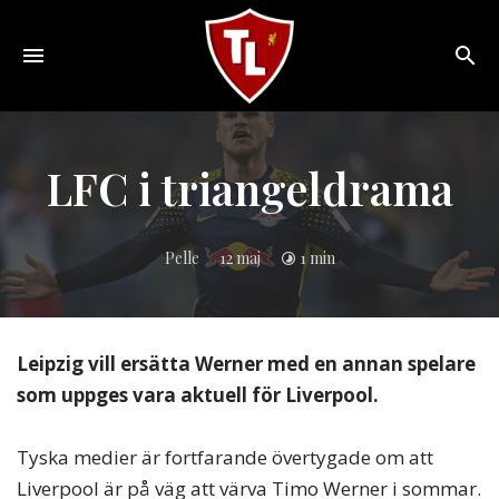
Toggle
navigation
Sveriges
största
Liverpool
LFC i triangeldrama
online
magazine!
Pelle
12 maj
1 min
Leipzig vill ersätta Werner med en annan spelare
som uppges vara aktuell för Liverpool.
Tyska medier är fortfarande övertygade om att
Liverpool är på väg att värva Timo Werner i sommar.