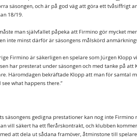
ra säsongen, och är på god väg att göra ett tvåsiffrigt an
dan 18/19.
 måste man självfallet påpeka att Firmino gör mycket me
en inte minst därför är säsongens målskörd anmärknings
ge Firmino är säkerligen en spelare som Jürgen Klopp vi
sen har presterat under säsongen och med tanke på att Kl
lare. Häromdagen bekräftade Klopp att man för samtal 
ill see what happens there.”
ots säsongens gedigna prestationer kan nog inte Firmino 
Han vill säkert ha ett flerårskontrakt, och klubben kommer
 med att dela ut sådana framöver, åtminstone till spelar