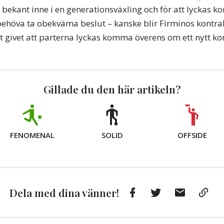
m bekant inne i en generationsväxling och för att lyckas
behöva ta obekväma beslut – kanske blir Firminos kontrakt
tt givet att parterna lyckas komma överens om ett nytt ko
Gillade du den här artikeln?
FENOMENAL
SOLID
OFFSIDE
Facebook
Twitter
E-
Kop
Dela med dina vänner!
post
till
Urkl