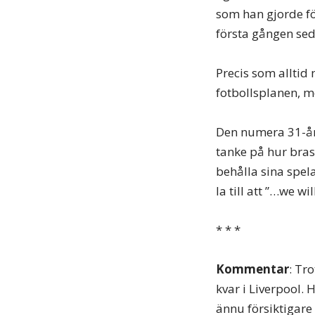
som han gjorde för
första gången se
Precis som alltid
fotbollsplanen, m
Den numera 31-åri
tanke på hur bras
behålla sina spe
la till att ”…we w
* * *
Kommentar
: Tr
kvar i Liverpool. 
ännu försiktigare