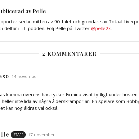
ublicerad av Pelle
pporter sedan mitten av 90-talet och grundare av Totaal Liverpoo
h deltar i TL-podden. Följ Pelle på Twitter
@pelle2x
.
2 KOMMENTARER
aso
14 november
as komma överens här, tycker Firmino visat tydligt under hösten 
s heller inte lida av några ålderskrämpor än. En spelare som Bobby
het kan nog åldras väl också.
lle
17 november
STAFF