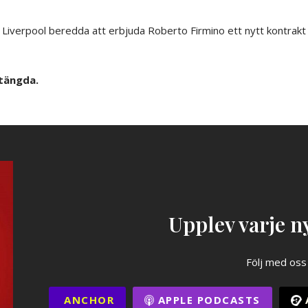
 Liverpool beredda att erbjuda Roberto Firmino ett nytt kontrakt 
tängda.
Upplev varje ny
Följ med oss
ANCHOR
APPLE PODCASTS