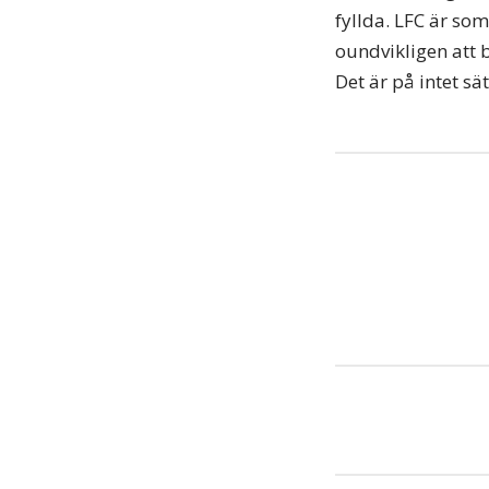
fyllda. LFC är so
oundvikligen att 
Det är på intet sä