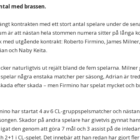
mtal med brassen.
längt kontrakten med ett stort antal spelare under de sen
m är att nästan hela stommen numera sitter på långa k
ck med utgående kontrakt: Roberto Firmino, James Milner
ian och Naby Keita.
ker naturligtvis ut rejält bland de fem spelarna. Milner g
 spelar några enstaka matcher per säsong, Adrian är tre
 skada efter skada – men Firmino har spelat mycket och b
mino har startat 4 av 6 CL-gruppspelsmatcher och nästan
ongen. Skador på andra spelare har givetvis gynnat han
digat den genom att göra 7 mål och 3 assist på de inleda
 2+1 i CL-spelet. Det innebär att han redan har gjort fle