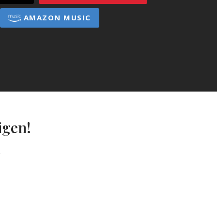
AMAZON MUSIC
igen!
g