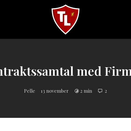
Sveriges
största
Liverpool
online
magazine!
traktssamtal med Fir
Pelle
13 november
2 min
2