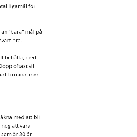
tal ligamål för
r än ”bara” mål på
värt bra.
ll behålla, med
opp oftast vill
med Firmino, men
räkna med att bli
 nog att vara
e som är 30 år