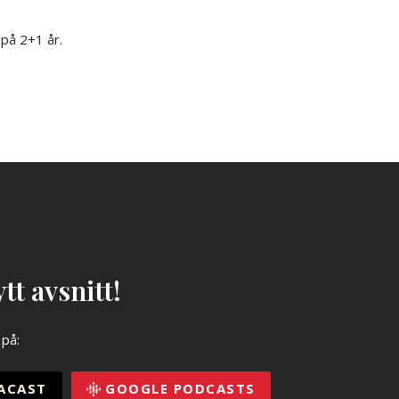
på 2+1 år.
tt avsnitt!
 på:
ACAST
GOOGLE PODCASTS