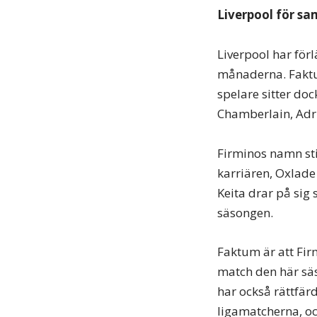
Liverpool för sa
Liverpool har för
månaderna. Faktu
spelare sitter do
Chamberlain, Adr
Firminos namn stic
karriären, Oxlade
Keita drar på sig
säsongen.
Faktum är att Fir
match den här säs
har också rättfär
ligamatcherna, och