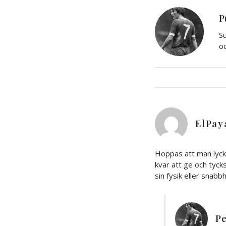
P
Su
oc
ElPay
Hoppas att man lyck
kvar att ge och tyck
sin fysik eller snabb
Pe