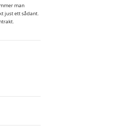
 kommer man
 just ett sådant.
ntrakt.
iera
ipp