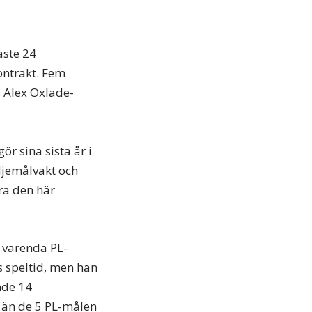
aste 24
ontrakt. Fem
, Alex Oxlade-
ör sina sista år i
djemålvakt och
ra den här
 varenda PL-
s speltid, men han
nde 14
r än de 5 PL-målen