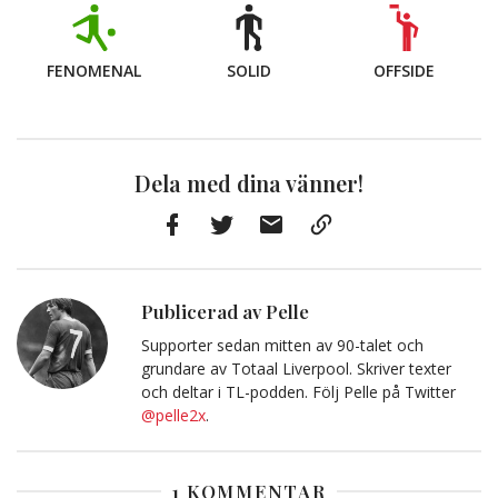
FENOMENAL
SOLID
OFFSIDE
Dela med dina vänner!
Facebook
Twitter
E-
Kopiera
post
till
Urklipp
Publicerad av Pelle
Supporter sedan mitten av 90-talet och
grundare av Totaal Liverpool. Skriver texter
och deltar i TL-podden. Följ Pelle på Twitter
@pelle2x
.
1 KOMMENTAR