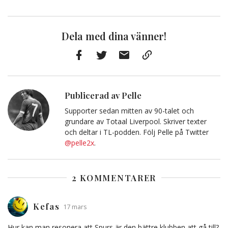
Dela med dina vänner!
Facebook
Twitter
E-
Kopiera
post
till
Urklipp
Publicerad av Pelle
Supporter sedan mitten av 90-talet och
grundare av Totaal Liverpool. Skriver texter
och deltar i TL-podden. Följ Pelle på Twitter
@pelle2x
.
2 KOMMENTARER
Kefas
17 mars
Hur kan man resonera att Spurs är den bättre klubben att gå till?