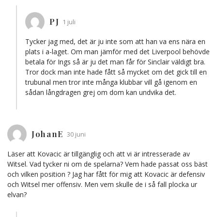
PJ
1 juli
Tycker jag med, det är ju inte som att han va ens nära en
plats i a-laget. Om man jämför med det Liverpool behövde
betala för Ings så är ju det man får för Sinclair väldigt bra.
Tror dock man inte hade fått så mycket om det gick till en
trubunal men tror inte många klubbar vill gå igenom en
sådan långdragen grej om dom kan undvika det.
JohanE
30 juni
Läser att Kovacic är tillgänglig och att vi är intresserade av
Witsel. Vad tycker ni om de spelarna? Vem hade passat oss bäst
och vilken position ? Jag har fått för mig att Kovacic är defensiv
och Witsel mer offensiv. Men vem skulle de i så fall plocka ur
elvan?