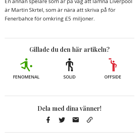
En annan spelare som är på väg att lämna Liverpool
är Martin Skrtel, som är nära att skriva på för
Fenerbahce för omkring £5 miljoner.
Gillade du den här artikeln?
FENOMENAL
SOLID
OFFSIDE
Dela med dina vänner!
Facebook
Twitter
E-
Kopiera
post
till