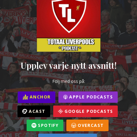
Upplev varje nytt avsnitt!
Följ med oss på:
ANCHOR
APPLE PODCASTS
ACAST
GOOGLE PODCASTS
SPOTIFY
OVERCAST