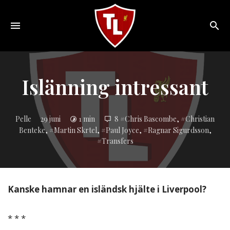
Toggle
navigation
Sveriges
största
Liverpool
Islänning intressant
online
magazine!
Inlagd
Pelle
29 juni
1 min
8
Chris Bascombe
,
Christian
i:
Benteke
,
Martin Skrtel
,
Paul Joyce
,
Ragnar Sigurdsson
,
Transfers
Kanske hamnar en isländsk hjälte i Liverpool?
* * *