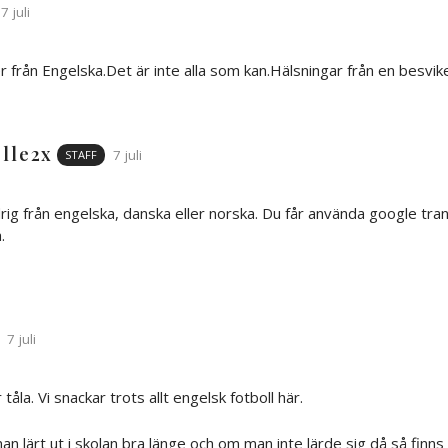
7 juli
r från Engelska.Det är inte alla som kan.Hälsningar från en besvik
lle2x
7 juli
STAFF
ig från engelska, danska eller norska. Du får använda google trans
.
7 juli
tåla. Vi snackar trots allt engelsk fotboll här.
n lärt ut i skolan bra länge och om man inte lärde sig då så finns