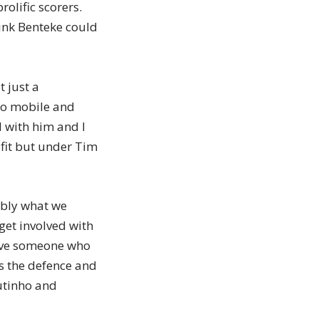
rolific scorers.
think Benteke could
t just a
lso mobile and
d with him and I
 fit but under Tim
bably what we
get involved with
have someone who
es the defence and
outinho and