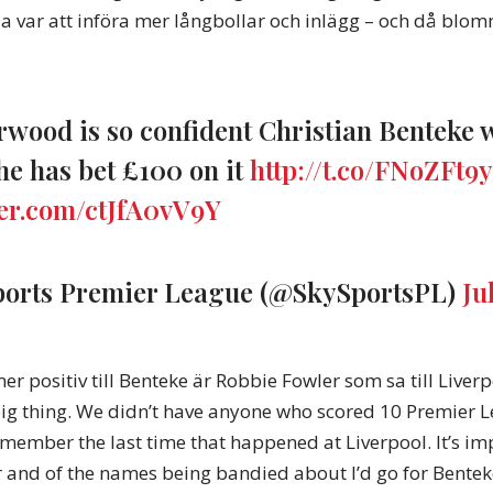
lla var att införa mer långbollar och inlägg – och då bl
wood is so confident Christian Benteke w
 he has bet £100 on it
http://t.co/FNoZFt9
ter.com/ctJfA0vV9Y
ports Premier League (@SkySportsPL)
Ju
r positiv till Benteke är Robbie Fowler som sa till Liver
a big thing. We didn’t have anyone who scored 10 Premier 
remember the last time that happened at Liverpool. It’s im
 and of the names being bandied about I’d go for Benteke.