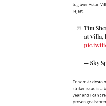
tog över Aston Vi
rejält.
Tim Sher
at Villa,
pic.twit
— Sky S
En som är desto me
striker issue is 
year and I can’t 
proven goalscorer