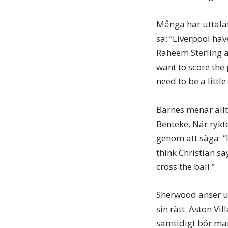
Många har uttalat
sa: ”Liverpool hav
Raheem Sterling a
want to score the 
need to be a little
Barnes menar allt
Benteke. När rykt
genom att säga: “I
think Christian sa
cross the ball.”
Sherwood anser u
sin rätt. Aston Vi
samtidigt bör ma