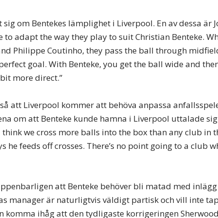
 sig om Bentekes lämplighet i Liverpool. En av dessa är
e to adapt the way they play to suit Christian Benteke. W
nd Philippe Coutinho, they pass the ball through midfie
perfect goal. With Benteke, you get the ball wide and then
 bit more direct.”
så att Liverpool kommer att behöva anpassa anfallsspele
ena om att Benteke kunde hamna i Liverpool uttalade si
 think we cross more balls into the box than any club in 
ys he feeds off crosses. There’s no point going to a club w
ppenbarligen att Benteke behöver bli matad med inlägg f
llas manager är naturligtvis väldigt partisk och vill inte 
n komma ihåg att den tydligaste korrigeringen Sherwood