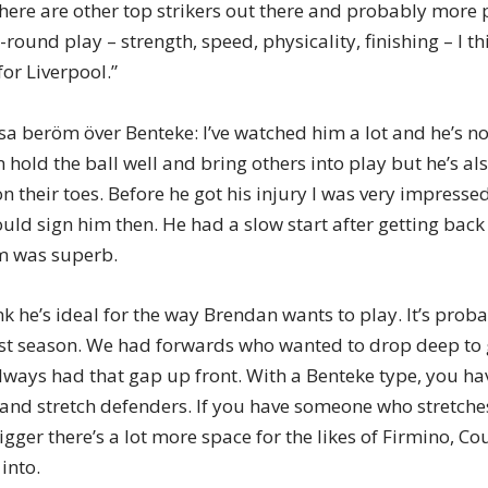
there are other top strikers out there and probably more p
l-round play – strength, speed, physicality, finishing – I 
or Liverpool.”
sa beröm över Benteke: I’ve watched him a lot and he’s no
 hold the ball well and bring others into play but he’s a
 their toes. Before he got his injury I was very impresse
ld sign him then. He had a slow start after getting back
m was superb.
ink he’s ideal for the way Brendan wants to play. It’s pro
ast season. We had forwards who wanted to drop deep to 
lways had that gap up front. With a Benteke type, you 
e and stretch defenders. If you have someone who stretch
gger there’s a lot more space for the likes of Firmino, C
into.