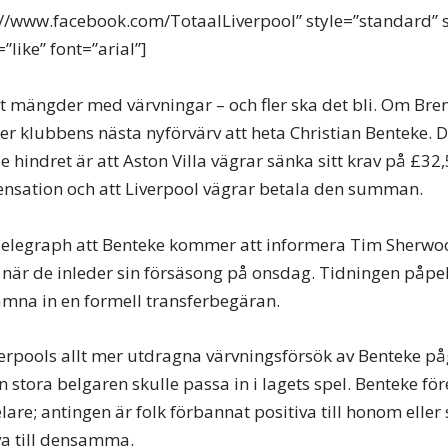
s://www.facebook.com/TotaalLiverpool” style=”standard” 
like” font=”arial”]
rt mängder med värvningar – och fler ska det bli. Om Br
klubbens nästa nyförvärv att heta Christian Benteke. D
hindret är att Aston Villa vägrar sänka sitt krav på £32,
sation och att Liverpool vägrar betala den summan.
Telegraph att Benteke kommer att informera Tim Sherwoo
 när de inleder sin försäsong på onsdag. Tidningen påpe
lämna in en formell transferbegäran.
verpools allt mer utdragna värvningsförsök av Benteke p
stora belgaren skulle passa in i lagets spel. Benteke före
elare; antingen är folk förbannat positiva till honom eller 
va till densamma.