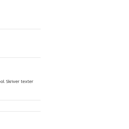
iera
ipp
l. Skriver texter