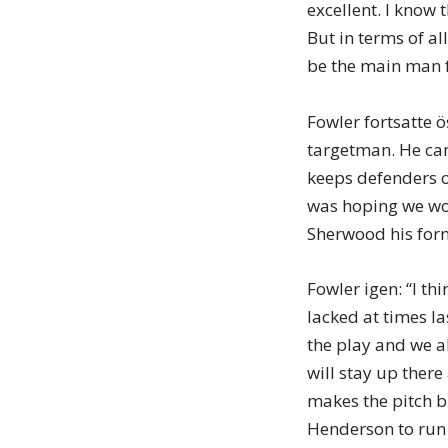
excellent. I know 
But in terms of al
be the main man f
Fowler fortsatte ö
targetman. He can
keeps defenders on
was hoping we wou
Sherwood his for
Fowler igen: “I th
lacked at times l
the play and we a
will stay up ther
makes the pitch bi
Henderson to run 