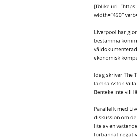
[fblike url=”http
width=”450″ verb=”
Liverpool har gjo
bestämma kommer 
väldokumenterade 
ekonomisk kompen
Idag skriver The 
lämna Aston Villa
Benteke inte vill 
Parallellt med Li
diskussion om den 
lite av en vattend
förbannat negati