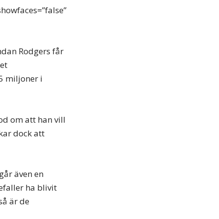
showfaces=”false”
endan Rodgers får
et
5 miljoner i
d om att han vill
kar dock att
ågår även en
faller ha blivit
så är de