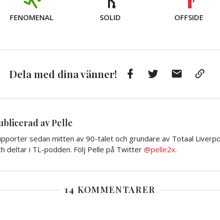
FENOMENAL
SOLID
OFFSIDE
Facebook
Twitter
E-
Kop
Dela med dina vänner!
post
till
Urkl
ublicerad av Pelle
pporter sedan mitten av 90-talet och grundare av Totaal Liverpoo
h deltar i TL-podden. Följ Pelle på Twitter
@pelle2x
.
14 KOMMENTARER