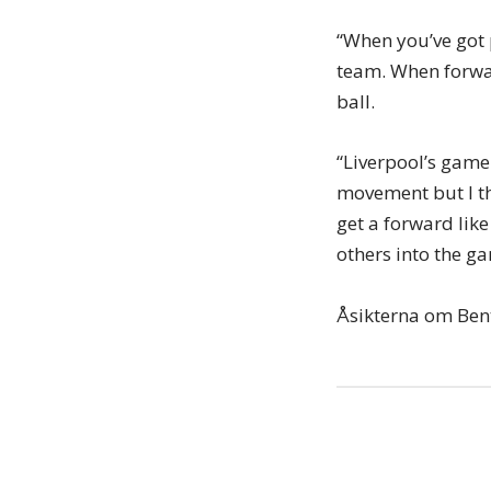
“When you’ve got 
team. When forwar
ball.
“Liverpool’s game 
movement but I thi
get a forward like
others into the g
Åsikterna om Bent