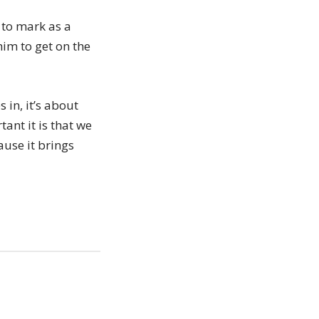
 to mark as a
him to get on the
 in, it’s about
ant it is that we
ause it brings