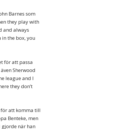
 John Barnes som
hen they play with
ld and always
 in the box, you
t för att passa
g även Sherwood
the league and I
here they don’t
ör att komma till
tappa Benteke, men
 gjorde när han