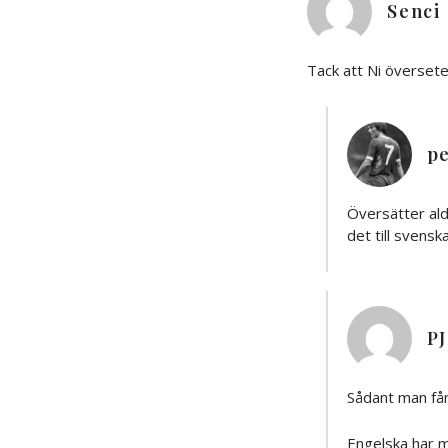
Senci
Tack att Ni översete
pe
Översätter aldr
det till svenska
PJ
Sådant man får 
Engelska har ma