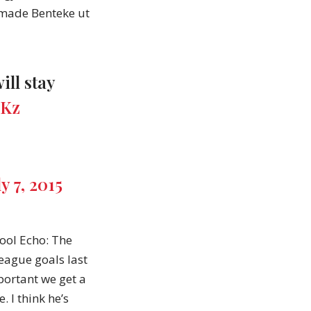
ommade Benteke ut
ill stay
yKz
ly 7, 2015
pool Echo: The
League goals last
portant we get a
 I think he’s