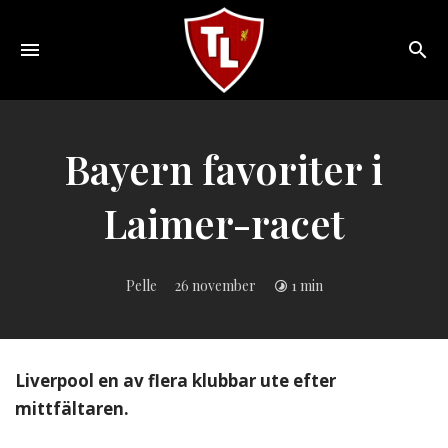
Toggle
navigation
Sveriges
största
Liverpool
Bayern favoriter i
online
magazine!
Laimer-racet
Pelle
26 november
1 min
Liverpool en av flera klubbar ute efter
mittfältaren.