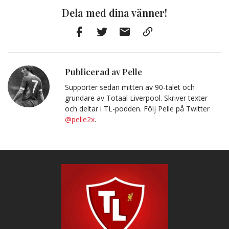
Dela med dina vänner!
Facebook
Twitter
E-
Kopiera
post
till
Urklipp
Publicerad av Pelle
Supporter sedan mitten av 90-talet och
grundare av Totaal Liverpool. Skriver texter
och deltar i TL-podden. Följ Pelle på Twitter
@pelle2x
.