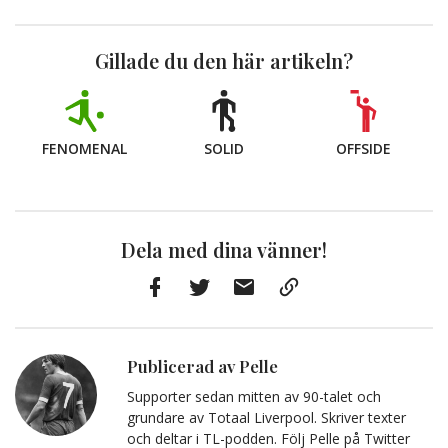
Gillade du den här artikeln?
FENOMENAL
SOLID
OFFSIDE
Dela med dina vänner!
Facebook
Twitter
E-
Kopiera
post
till
Urklipp
Publicerad av Pelle
Supporter sedan mitten av 90-talet och
grundare av Totaal Liverpool. Skriver texter
och deltar i TL-podden. Följ Pelle på Twitter