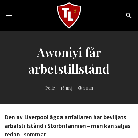
Toggle
navigation
Sveriges
största
Liverpool
Awoniyi får
online
magazine!
arbetstillstånd
Pelle
18 maj
1 min
Den av Liverpool ägda anfallaren har beviljats
arbetstillstånd i Storbritannien – men kan säljas
redan i sommar.