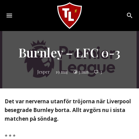
Toggle
navigation
Sveriges
största
Liverpool
Burnley – LFC 0-3
online
magazine!
Jesper
19 maj
3 min
3
Det var nerverna utanför tröjorna när Liverpool
besegrade Burnley borta. Allt avgörs nu i sista
matchen på söndag.
* * *