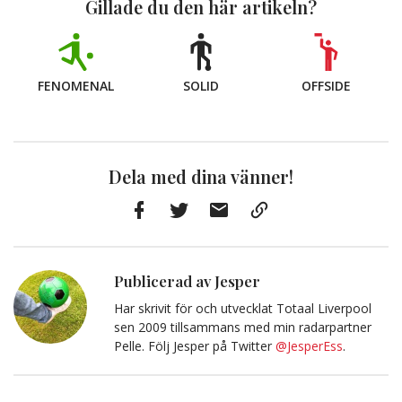
Gillade du den här artikeln?
FENOMENAL
SOLID
OFFSIDE
Dela med dina vänner!
Facebook
Twitter
E-
Kopiera
post
till
Urklipp
Publicerad av Jesper
Har skrivit för och utvecklat Totaal Liverpool
sen 2009 tillsammans med min radarpartner
Pelle. Följ Jesper på Twitter
@JesperEss
.