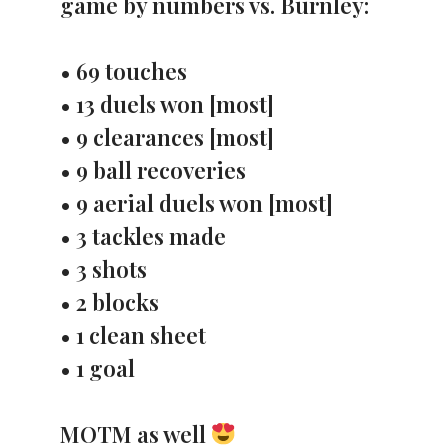
game by numbers vs. Burnley:⁣
• 69 touches⁣
• 13 duels won [most]⁣
• 9 clearances [most]
• 9 ball recoveries⁣
• 9 aerial duels won [most]⁣
• 3 tackles made⁣
• 3 shots⁣
• 2 blocks⁣
• 1 clean sheet⁣
• 1 goal⁣
MOTM as well