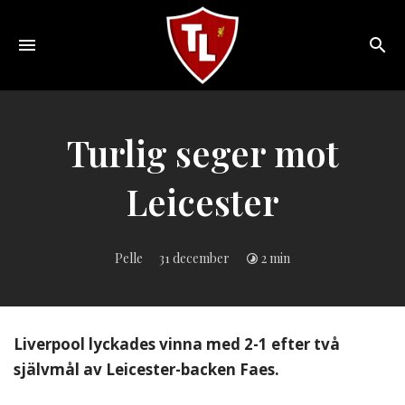
Toggle
navigation
Sveriges
största
Liverpool
Turlig seger mot
online
magazine!
Leicester
Pelle
31 december
2 min
Liverpool lyckades vinna med 2-1 efter två
självmål av Leicester-backen Faes.