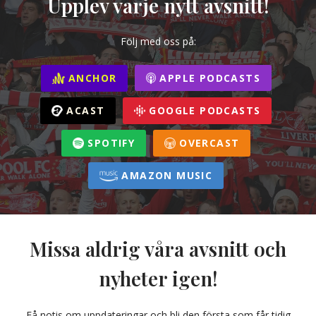
Upplev varje nytt avsnitt!
Följ med oss på:
ANCHOR
APPLE PODCASTS
ACAST
GOOGLE PODCASTS
SPOTIFY
OVERCAST
AMAZON MUSIC
Missa aldrig våra avsnitt och
nyheter igen!
Få notis om uppdateringar och bli den första som får tidig