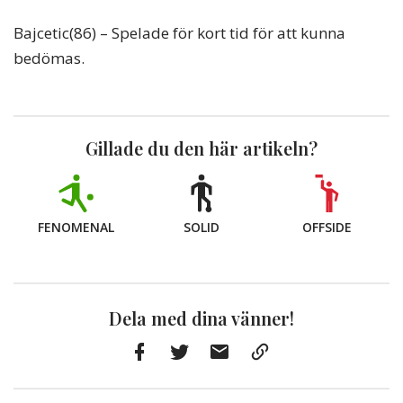
Bajcetic(86) – Spelade för kort tid för att kunna
bedömas.
Gillade du den här artikeln?
FENOMENAL
SOLID
OFFSIDE
Dela med dina vänner!
Facebook
Twitter
E-
Kopiera
post
till