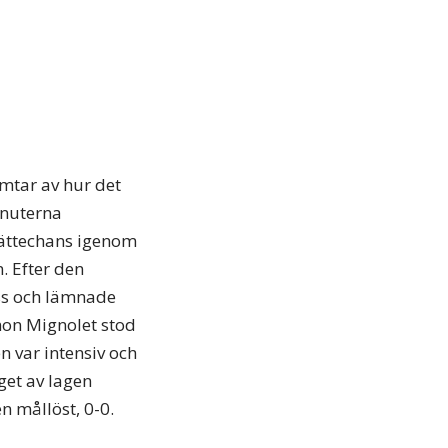
imtar av hur det
inuterna
jättechans igenom
. Efter den
ess och lämnade
imon Mignolet stod
n var intensiv och
get av lagen
 mållöst, 0-0.