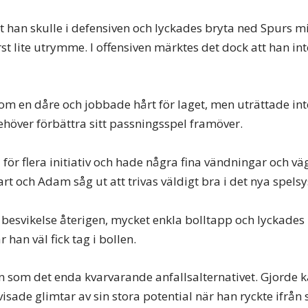
t han skulle i defensiven och lyckades bryta ned Spurs mi
st lite utrymme. I offensiven märktes det dock att han int
om en dåre och jobbade hårt för laget, men uträttade int
höver förbättra sitt passningsspel framöver.
 för flera initiativ och hade några fina vändningar och väg
lart och Adam såg ut att trivas väldigt bra i det nya spels
 besvikelse återigen, mycket enkla bolltapp och lyckades
 han väl fick tag i bollen.
in som det enda kvarvarande anfallsalternativet. Gjorde 
ade glimtar av sin stora potential när han ryckte ifrån 