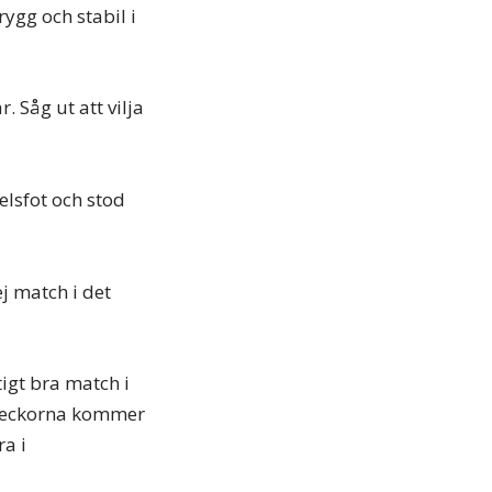
rygg och stabil i
. Såg ut att vilja
lsfot och stod
j match i det
tigt bra match i
 veckorna kommer
ra i