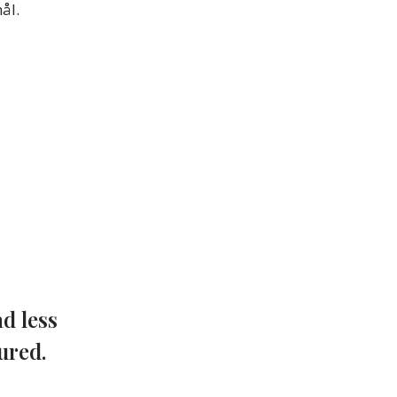
ål.
ad less
ured.