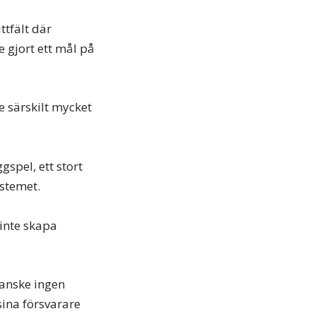
ttfält där
e gjort ett mål på
e särskilt mycket
gspel, ett stort
ystemet.
 inte skapa
kanske ingen
sina försvarare