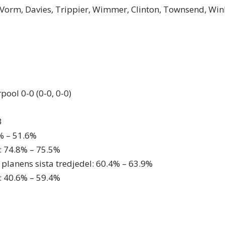
Vorm, Davies, Trippier, Wimmer, Clinton, Townsend, Win
pool 0-0 (0-0, 0-0)
3
% – 51.6%
: 74.8% – 75.5%
planens sista tredjedel: 60.4% – 63.9%
: 40.6% – 59.4%