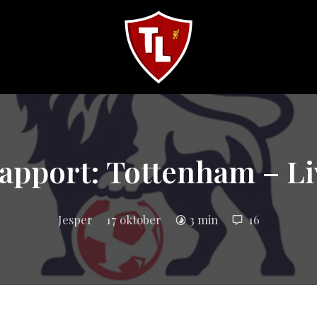
Sveriges
största
Liverpool
online
magazine!
apport: Tottenham – Li
Jesper
17 oktober
3 min
16