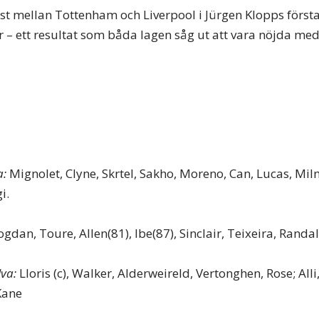
st mellan Tottenham och Liverpool i Jürgen Klopps förs
– ett resultat som båda lagen såg ut att vara nöjda med
a:
Mignolet, Clyne, Skrtel, Sakho, Moreno, Can, Lucas, Miln
i.
gdan, Toure, Allen(81), Ibe(87), Sinclair, Teixeira, Randal
va:
Lloris (c), Walker, Alderweireld, Vertonghen, Rose; All
Kane