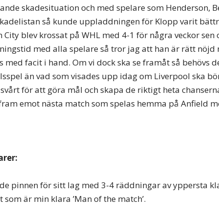
ande skadesituation och med spelare som Henderson, Be
skadelistan så kunde uppladdningen för Klopp varit bättre
 City blev krossat på WHL med 4-1 för några veckor sen 
ingstid med alla spelare så tror jag att han är rätt nöjd
s med facit i hand. Om vi dock ska se framåt så behövs de
llsspel än vad som visades upp idag om Liverpool ska bö
 svårt för att göra mål och skapa de riktigt heta chansern
se fram emot nästa match som spelas hemma på Anfield m
rer:
e pinnen för sitt lag med 3-4 räddningar av yppersta kla
 som är min klara ’Man of the match’.