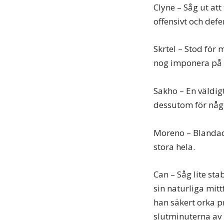
Clyne – Såg ut att
offensivt och defe
Skrtel – Stod för 
nog imponera på 
Sakho – En väldig
dessutom för några
Moreno – Blandade
stora hela.
Can – Såg lite sta
sin naturliga mi
han säkert orka p
slutminuterna av 