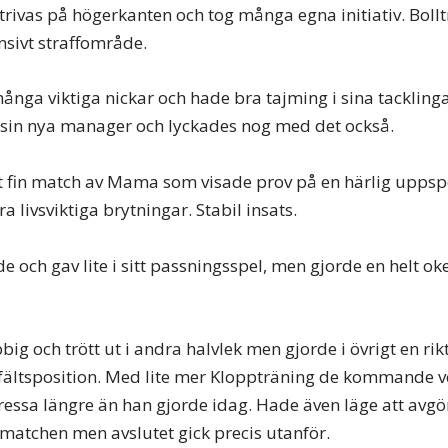
 trivas på högerkanten och tog många egna initiativ. Bollt
nsivt straffområde.
många viktiga nickar och hade bra tajming i sina tacklingar
sin nya manager och lyckades nog med det också.
t fin match av Mama som visade prov på en härlig uppspe
 livsviktiga brytningar. Stabil insats.
 och gav lite i sitt passningsspel, men gjorde en helt oke
bbig och trött ut i andra halvlek men gjorde i övrigt en rik
ttfältsposition. Med lite mer Kloppträning de kommande
ressa längre än han gjorde idag. Hade även läge att avgö
matchen men avslutet gick precis utanför.