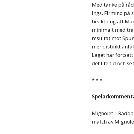
Med tanke på råd
Ings, Firmino på 
beaktning att Man
minimalt med trän
resultat mot Spur
mer distinkt anfa
Laget har fortsatt
det lite tid och 
* * *
Spelarkommenta
Mignolet – Räddad
match av Mignolet