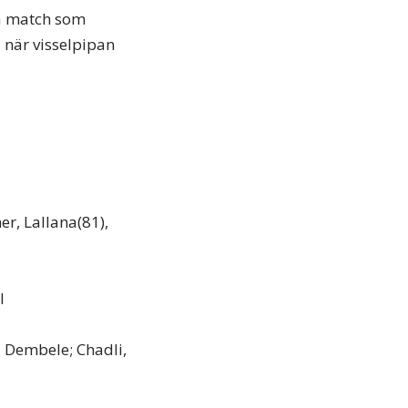
ta match som
 när visselpipan
er, Lallana(81),
l
i, Dembele; Chadli,