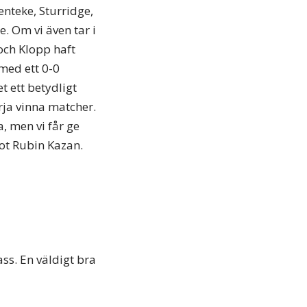
nteke, Sturridge,
. Om vi även tar i
och Klopp haft
 med ett 0-0
t ett betydligt
rja vinna matcher.
a, men vi får ge
ot Rubin Kazan.
ss. En väldigt bra