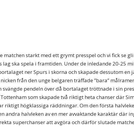
 matchen starkt med ett grymt presspel och vi fick se gl
ps lag ska spela i framtiden. Under de inledande 20-25 m
bortalaget ner Spurs i skorna och skapade dessutom en 
 nicken från den unge belgaren träffade ”bara” målramen
 svängde pendeln över då bortalaget tröttnade i sin pr
till Tottenham som skapade två riktigt heta chanser där S
ar riktigt högklassiga räddningar. Om den första halvleke
den andra halvleken av en mer avvaktande karaktär där in
ekta superchanser att avgöra och därför slutade matchen