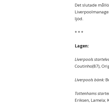
Det slutade mållö
Liverpoolmanager 
ljöd.
* * *
Lagen:
Liverpools startelv
Coutinho(87), Orig
Liverpools bänk:
Bo
Tottenhams startel
Eriksen, Lamela; 