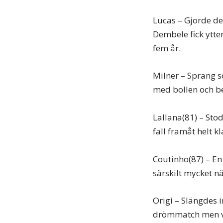
Lucas – Gjorde de
Dembele fick ytter
fem år.
Milner – Sprang s
med bollen och be
Lallana(81) – Stod
fall framåt helt k
Coutinho(87) – En
särskilt mycket när
Origi – Slängdes 
drömmatch men vis