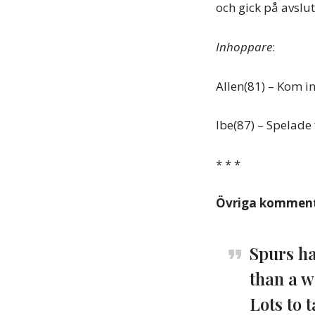
och gick på avslut
Inhoppare
:
Allen(81) – Kom in
Ibe(87) – Spelade 
* * *
Övriga komment
Spurs ha
than a w
Lots to 