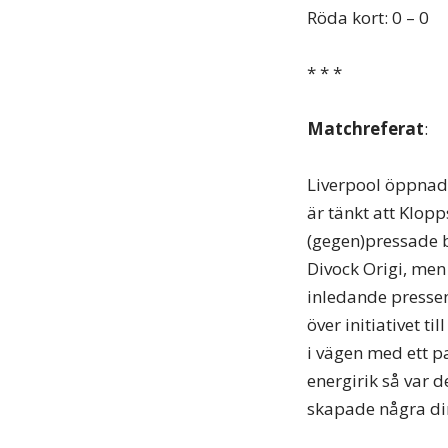
Röda kort: 0 – 0
* * *
Matchreferat
:
Liverpool öppnade
är tänkt att Klop
(gegen)pressade 
Divock Origi, men
inledande pressen
över initiativet 
i vägen med ett p
energirik så var 
skapade några dir