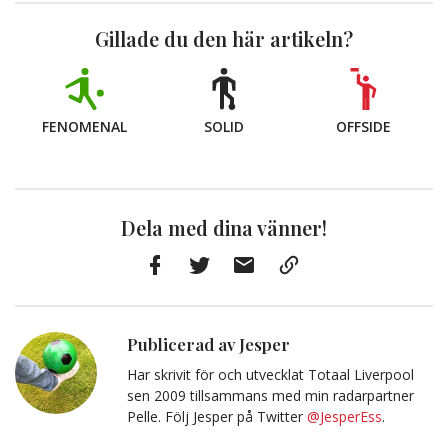
Gillade du den här artikeln?
FENOMENAL
SOLID
OFFSIDE
Dela med dina vänner!
Facebook
Twitter
E-
Kopiera
post
till
Urklipp
Publicerad av Jesper
Har skrivit för och utvecklat Totaal Liverpool
sen 2009 tillsammans med min radarpartner
Pelle. Följ Jesper på Twitter
@JesperEss
.