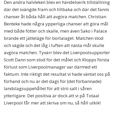
Den andra halvleken blev en händelserik tillställning
där det svängde fram och tillbaka och där det fanns
chanser åt båda håll att avgöra matchen. Christian
Benteke hade några ypperliga chanser att göra mål
med både fötter och skalle, men även Sako i Palace
brände ett jätteläge för bortalaget. Matchen stod
och vägde och det låg i luften att nästa mål skulle
avgöra matchen. Tyvärr blev det Liverpoolsupporter
Scott Dann som stod för det målet och Klopps första
förlust som Liverpoolmanager var därmed ett
faktum. Inte riktigt det resultat vi hade väntat oss på
förhand och nu är det dags för (det förbannade)
landslagsuppehållet för att strö salt i såren
ytterligare. Det positiva är dock att vi på Totaal
Liverpool får mer att skriva om nu, så håll utkik!