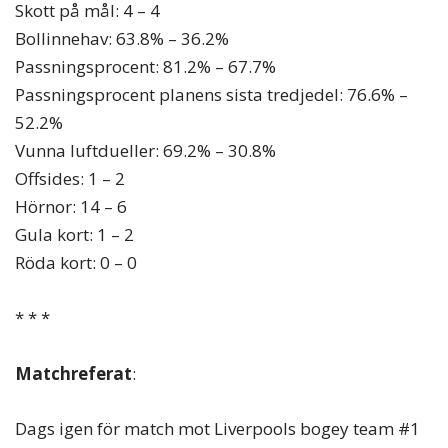
Skott på mål: 4 – 4
Bollinnehav: 63.8% – 36.2%
Passningsprocent: 81.2% – 67.7%
Passningsprocent planens sista tredjedel: 76.6% –
52.2%
Vunna luftdueller: 69.2% – 30.8%
Offsides: 1 – 2
Hörnor: 14 – 6
Gula kort: 1 – 2
Röda kort: 0 – 0
* * *
Matchreferat
:
Dags igen för match mot Liverpools bogey team #1