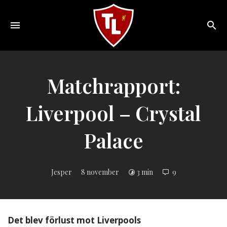
Toggle
navigation
Sveriges
största
Liverpool
Matchrapport:
online
magazine!
Liverpool – Crystal
Palace
Jesper
8 november
3 min
9
Det blev förlust mot Liverpools