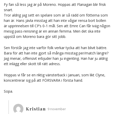
Fy fan så less jag är på Moreno. Hoppas att Flanagan blir frisk
snart.
Tror aldrig jag sett en spelare som är så rädd om fötterna som
han är. Hans jävla misstag att han inte vågar rensa bort bollen
är upprinnelsen till CP’s 0-1 mål. Sen att Emre Can får iväg någon
mesig pass-rensning är en annan femma. Men det ska inte
uppstå om Moreno bara gör sitt jobb.
Sen förstår jag inte varför folk verkar tycka att han blivit bättre.
Bara för att han inte gjort så många misstag per/match längre?
Jag menar, offensivt erbjuder han ju ingenting. Han har ju aldrig
ett inlägg eller skott till rätt adress.
Hoppas vi får se en riktig vänsterback i Januari, som likt Clyne,
koncentrerar sig på att FÖRSVARA i första hand.
Sopa.
Kristian
9 november