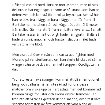
Håller till viss del med i kritiken mot Moreno, men till viss
del inte. Vi har ingen spelare som är så snabb som han är i
defensiven och kan stå för otroliga brytningar. Sen så har
han relativt bra inlägg, se bara inlägget han får fram till
Benteke när matchen står och väger, öppet mål 3 meter
från målet. Går inte att få fram en bättre leverans… Sen att
Benteke missar är helt otroligt, hade han gjort mål där så
hade vi vunnit matchen och första insläppta målet hade
varit ett minne blott.
Men visst behöver vi nån som kan ta upp fighten med
Moreno på vänsterflanken, om han skulle bli skadad så har
vi ingen vänsterback värt namnet i truppen. Otroligt tunna
där.
Tror att resten av säsongen kommer att bli en emotionell
berg- och dalbana, vi har inte råd att förlora dessa
matcher om vi ska upp på fjärdeplats men det kommer att
komma tunga förluster och sköna vinster framöver. Jag
tror inte att vi tar CL-platsen denna säsong, även fast vårt
schema för resten av året kommer att vara bland de