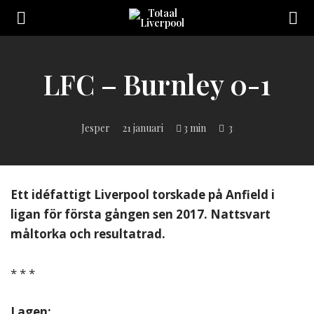
Toggle
navigation
Sveriges
största
Liverpool
LFC – Burnley 0-1
online
magazine!
Jesper
21 januari
3 min
3
Ett idéfattigt Liverpool torskade på Anfield i
ligan för första gången sen 2017. Nattsvart
måltorka och resultatrad.
* * *
Lagen: