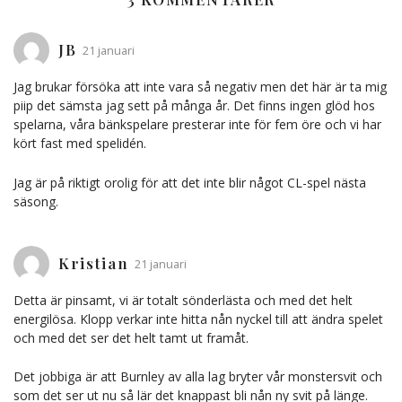
JB
21 januari
Jag brukar försöka att inte vara så negativ men det här är ta mig
piip det sämsta jag sett på många år. Det finns ingen glöd hos
spelarna, våra bänkspelare presterar inte för fem öre och vi har
kört fast med spelidén.
Jag är på riktigt orolig för att det inte blir något CL-spel nästa
säsong.
Kristian
21 januari
Detta är pinsamt, vi är totalt sönderlästa och med det helt
energilösa. Klopp verkar inte hitta nån nyckel till att ändra spelet
och med det ser det helt tamt ut framåt.
Det jobbiga är att Burnley av alla lag bryter vår monstersvit och
som det ser ut nu så lär det knappast bli nån ny svit på länge.