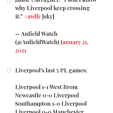
why Liverpool keep crossing
it.”
#awlfc
[sky]
— Anfield Watch
(@AnfieldWatch)
January 21,
2021
Liverpool's last 5 PL games:
Liverpool 1-1 West Brom
Newcastle 0-0 Liverpool
Southampton 1-0 Liverpool
Liverpool 0-0 Manchester