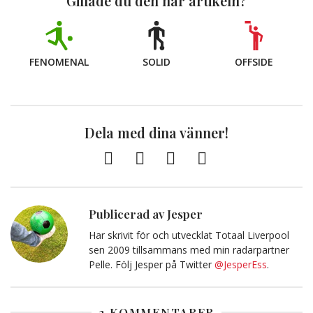
Gillade du den här artikeln?
FENOMENAL
SOLID
OFFSIDE
Dela med dina vänner!
Facebook
Twitter
E-
Kopiera
post
till
Urklipp
Publicerad av Jesper
Har skrivit för och utvecklat Totaal Liverpool
sen 2009 tillsammans med min radarpartner
Pelle. Följ Jesper på Twitter
@JesperEss
.
3 KOMMENTARER