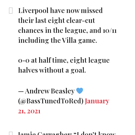
Liverpool have now missed
their last eight clear-cut
chances in the league, and 10/11
including the Villa game.
0-0 at half time, eight league
halves without a goal.
— Andrew Beasley
(@BassTunedToRed)
January
21, 2021
Jamie Carragher: “I don’t know