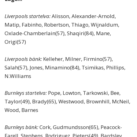
Liverpools startelva:
Alisson, Alexander-Arnold,
Matip, Fabinho, Robertson, Thiago, Wijnaldum,
Oxlade-Chamberlain(57), Shaqiri(84), Mane,
Origi(57)
Liverpools bänk:
Kelleher, Milner, Firmino(57),
Salah(57), Jones, Minamino(84), Tsimikas, Phillips,
N.Williams
Burnleys startelva:
Pope, Lowton, Tarkowski, Bee,
Taylor(49), Brady(65), Westwood, Brownhill, McNeil,
Wood, Barnes
Burnleys bänk:
Cork, Gudmundsson(65), Peacock-
Farell, Stephens, Rodriguez, Pieters(49), Bardsley,