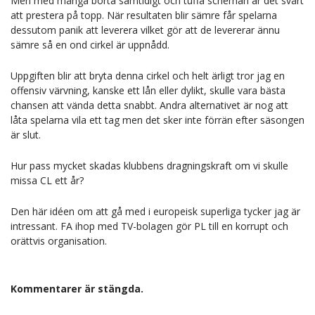
Men med många borta samtidigt och tuffa scheman är det svårt
att prestera på topp. När resultaten blir sämre får spelarna
dessutom panik att leverera vilket gör att de levererar ännu
sämre så en ond cirkel är uppnådd.
Uppgiften blir att bryta denna cirkel och helt ärligt tror jag en
offensiv värvning, kanske ett lån eller dylikt, skulle vara bästa
chansen att vända detta snabbt. Andra alternativet är nog att
låta spelarna vila ett tag men det sker inte förrän efter säsongen
är slut.
Hur pass mycket skadas klubbens dragningskraft om vi skulle
missa CL ett år?
Den här idéen om att gå med i europeisk superliga tycker jag är
intressant. FA ihop med TV-bolagen gör PL till en korrupt och
orättvis organisation.
Kommentarer är stängda.