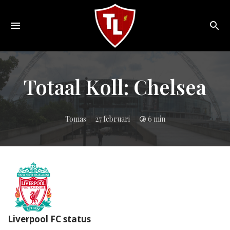
Toggle
navigation
Sveriges
största
Liverpool
Totaal Koll: Chelsea
online
magazine!
Tomas
27 februari
6 min
Liverpool FC status