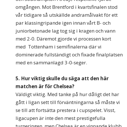
omgången. Mot Brentford i kvartsfinalen stod
vår tidigare så utskällde andramålvakt för ett
par klassingripande igen innan vårt B- och
juniorbetonade lag tog sig i kragen och vann
med 2-0. Däremot gjorde vi processen kort
med Tottenham i semifinalerna där vi
dominerade fullständigt och fixade finalplatsen
med en sammanlagd 3-0-seger.
5. Hur viktig skulle du säga att den hä
r
matchen
ä
r f
ö
r Chelsea?
Väldigt viktig. Med tanke på hur dåligt det har
gått i ligan sett till förväntningarna så måste vi
se till att fortsätta prestera i cupspelet. Visst,
ligacupen är inte den mest prestigefulla
turneringen, men Chelsea är en vinnande klubb