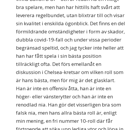
bra spelare, men han har hittills haft svårt att
leverera regelbundet, utan blixtrar till och visar
sin kvalitet i enskilda ögonblick. Det finns en del
förmildrande omständigheter i form av skador,
dubbla covid-19-fall och under vissa perioder
begränsad speltid, och jag tycker inte heller att
han har fått spela i sin bästa position
tillräckligt ofta. Det förs emellanåt en
diskussion i Chelsea-kretsar om vilken roll som
är hans bästa, men för mig är det glasklart.
Han är inte en offensiv åtta, han är inte en
höger- eller vänsterytter och han är inte en
renodlad nia. Han gör det visserligen bra som
falsk nia, men hans allra bästa roll är, enligt
min mening, en fri nummer 10-roll där får
förtroende att söka upp lediga ytor och löpa in