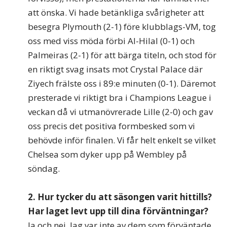
att önska. Vi hade betänkliga svårigheter att
besegra Plymouth (2-1) före klubblags-VM, tog
oss med viss möda förbi Al-Hilal (0-1) och
Palmeiras (2-1) för att bärga titeln, och stod för
en riktigt svag insats mot Crystal Palace där
Ziyech frälste oss i 89:e minuten (0-1). Däremot
presterade vi riktigt bra i Champions League i
veckan då vi utmanövrerade Lille (2-0) och gav
oss precis det positiva formbesked som vi
behövde inför finalen. Vi får helt enkelt se vilket
Chelsea som dyker upp på Wembley på
söndag.
2. Hur tycker du att säsongen varit hittills?
Har laget levt upp till dina förväntningar?
Ja och nej. Jag var inte av dem som förväntade