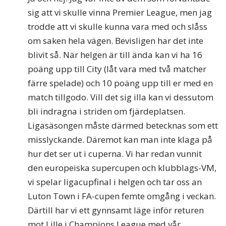
sig att vi skulle vinna Premier League, men jag
trodde att vi skulle kunna vara med och slåss
om saken hela vägen. Bevisligen har det inte
blivit så. När helgen är till ända kan vi ha 16
poäng upp till City (låt vara med två matcher
färre spelade) och 10 poäng upp till er med en
match tillgodo. Vill det sig illa kan vi dessutom
bli indragna i striden om fjärdeplatsen.
Ligasäsongen måste därmed betecknas som ett
misslyckande. Däremot kan man inte klaga på
hur det ser ut i cuperna. Vi har redan vunnit
den europeiska supercupen och klubblags-VM,
vi spelar ligacupfinal i helgen och tar oss an
Luton Town i FA-cupen femte omgång i veckan.
Därtill har vi ett gynnsamt läge inför returen
mot Lille i Champions League med vår