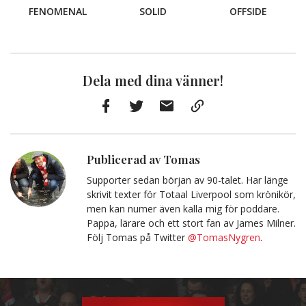
FENOMENAL
SOLID
OFFSIDE
Dela med dina vänner!
Facebook
Twitter
E-
Kopiera
post
till
Urklipp
Publicerad av Tomas
Supporter sedan början av 90-talet. Har länge
skrivit texter för Totaal Liverpool som krönikör,
men kan numer även kalla mig för poddare.
Pappa, lärare och ett stort fan av James Milner.
Följ Tomas på Twitter
@TomasNygren
.