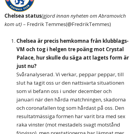
Chelsea status
(gjord innan nyheten om Abramovich
kom ut)
– Fredrik Temmes(@FredrikTemmes)
Chelsea är precis hemkomna fr
å
n klubblags-
VM och tog i helgen tre poäng mot Crystal
Palace, hur skulle du säga att lagets form är
just nu?
Svåranalyserad. Vi verkar, peppar peppar, till
slut ha tagit oss ur den nattsvarta situationen
som vi befann oss i under december och
januari när den hårda matchningen, skadorna
och coronafallen tog som hårdast på oss. Den
resultatmässiga formen har varit bra med sex
raka vinster (mot mestadels svagt motstånd
förvisso), men prestationerna har lämnat mer