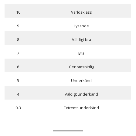
10
Världsklass
9
Lysande
8
Väldigt bra
7
Bra
6
Genomsnittlig
5
Underkänd
4
Väldigt underkänd
0-3
Extremt underkänd