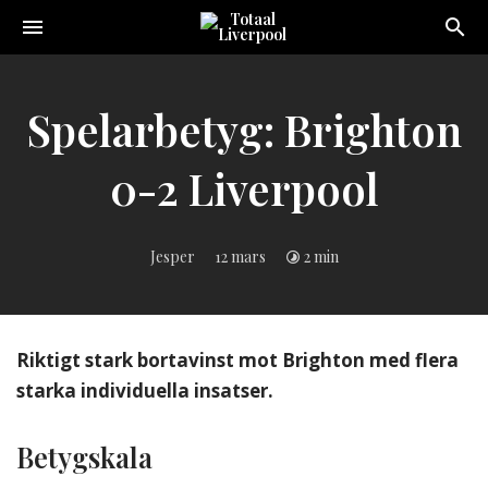
Toggle
navigation
Sveriges
största
Liverpool
Spelarbetyg: Brighton
online
magazine!
0-2 Liverpool
Jesper
12 mars
2 min
Riktigt stark bortavinst mot Brighton med flera
starka individuella insatser.
Betygskala