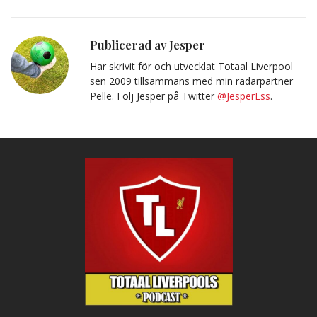
Facebook
Twitter
E-
Kopiera
post
till
Urklipp
Publicerad av Jesper
Har skrivit för och utvecklat Totaal Liverpool
sen 2009 tillsammans med min radarpartner
Pelle. Följ Jesper på Twitter
@JesperEss
.