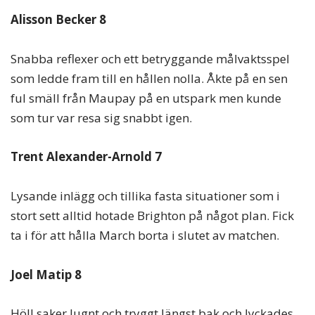
Alisson Becker 8
Snabba reflexer och ett betryggande målvaktsspel
som ledde fram till en hållen nolla. Åkte på en sen
ful smäll från Maupay på en utspark men kunde
som tur var resa sig snabbt igen.
Trent Alexander-Arnold 7
Lysande inlägg och tillika fasta situationer som i
stort sett alltid hotade Brighton på något plan. Fick
ta i för att hålla March borta i slutet av matchen.
Joel Matip 8
Höll saker lugnt och tryggt längst bak och lyckades