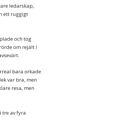
gare ledarskap,
n ett ruggigt
pplade och tog
örde om rejält i
avsevärt.
arreal bara orkade
vlek var bra, men
klare resa, men
 tre av fyra