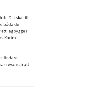
ft. Det ska till
 de båda de
 ett lagbygge i
 av Karim
ståndare i
 har revansch att