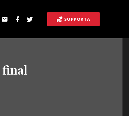
E-
Facebook
Twitter
SUPPORTA
post
 final