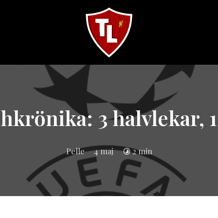
Sveriges
största
Liverpool
online
magazine!
krönika: 3 halvlekar, 1
Pelle
4 maj
2 min