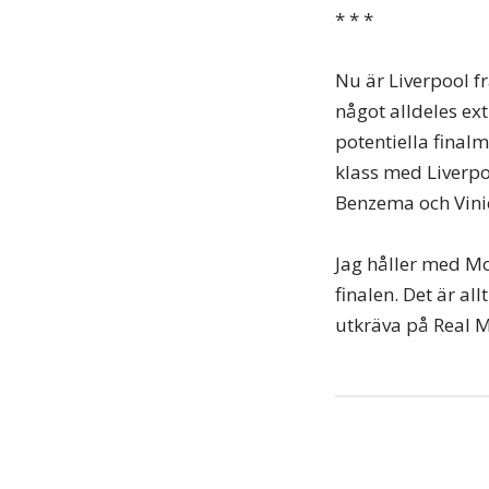
* * *
Nu är Liverpool fr
något alldeles ex
potentiella final
klass med Liverpo
Benzema och Vinic
Jag håller med M
finalen. Det är all
utkräva på Real Ma