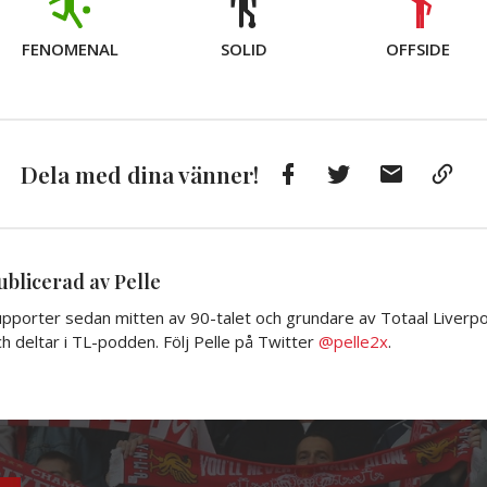
FENOMENAL
SOLID
OFFSIDE
Facebook
Twitter
E-
Kop
Dela med dina vänner!
post
till
Urkl
ublicerad av Pelle
pporter sedan mitten av 90-talet och grundare av Totaal Liverpoo
h deltar i TL-podden. Följ Pelle på Twitter
@pelle2x
.