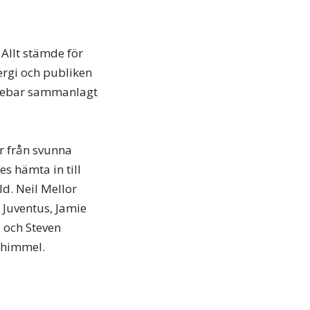
 Allt stämde för
ergi och publiken
innebar sammanlagt
ar från svunna
s hämta in till
d. Neil Mellor
 Juventus, Jamie
 och Steven
r himmel.