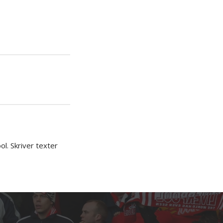
iera
ipp
l. Skriver texter