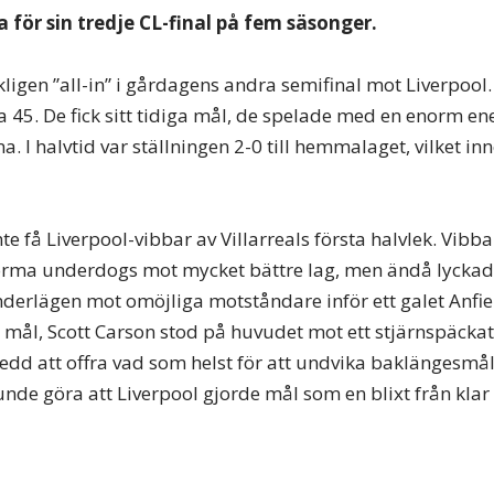
a för sin tredje CL-final på fem säsonger.
rkligen ”all-in” i gårdagens andra semifinal mot Liverpool.
a 45. De fick sitt tidiga mål, de spelade med en enorm en
a. I halvtid var ställningen 2-0 till hemmalaget, vilket 
inte få Liverpool-vibbar av Villarreals första halvlek. Vibb
norma underdogs mot mycket bättre lag, men ändå lyckade
derlägen mot omöjliga motståndare inför ett galet Anfiel
mål, Scott Carson stod på huvudet mot ett stjärnspäckat
edd att offra vad som helst för att undvika baklängesmål
nde göra att Liverpool gjorde mål som en blixt från kla