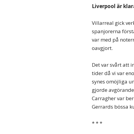
Liverpool är klar
Villarreal gick ve
spanjorerna först
var med på notern
oavgjort.
Det var svårt att 
tider då vi var e
synes omöjliga un
gjorde avgörande 
Carragher var ber
Gerrards bössa ku
* * *