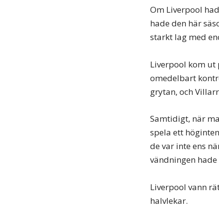
Om Liverpool hade
hade den här säso
starkt lag med en
Liverpool kom ut 
omedelbart kontro
grytan, och Villa
Samtidigt, när ma
spela ett höginten
de var inte ens nä
vändningen hade n
Liverpool vann rät
halvlekar.