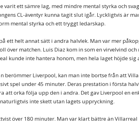
 varit ett sämre lag, med mindre mental styrka och sva
ngens CL-äventyr kunna tagit slut igår. Lyckligtvis är ma
orm mental styrka och ett tryggt ledarskap.
på ett helt annat sätt i andra halvlek. Man var mer påko
ll över matchen. Luis Diaz kom in som en virvelvind och r
rreal kunde inte hantera honom, men hela laget höjde sig 
n berömmer Liverpool, kan man inte bortse från att Vill
sivt spel under 45 minuter. Deras prestation i första hal
ra att orka följa upp den i andra. Det gav Liverpool en en
aturligtvis inte skett utan lagets uppryckning.
tvist över 180 minuter. Man var klart bättre än Villarreal i