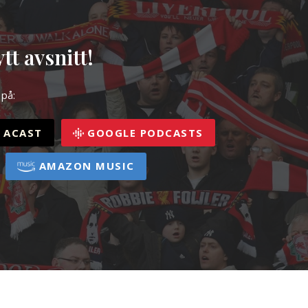
tt avsnitt!
 på:
ACAST
GOOGLE PODCASTS
AMAZON MUSIC