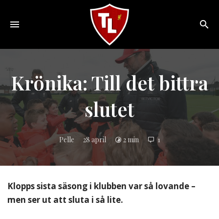
Toggle
navigation
Sveriges
största
Liverpool
Krönika: Till det bittra
online
magazine!
slutet
Pelle
28 april
2 min
1
Klopps sista säsong i klubben var så lovande –
men ser ut att sluta i så lite.