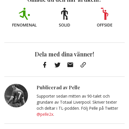
FENOMENAL
SOLID
OFFSIDE
Dela med dina vänner!
Facebook
Twitter
E-
Kopiera
post
till
Urklipp
Publicerad av Pelle
Supporter sedan mitten av 90-talet och
grundare av Totaal Liverpool. Skriver texter
och deltar i TL-podden. Följ Pelle på Twitter
@pelle2x
.