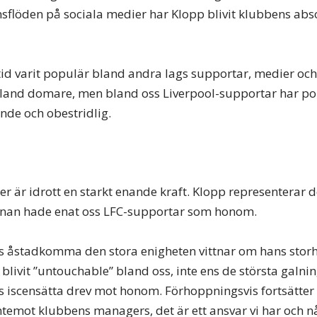
sflöden på sociala medier har Klopp blivit klubbens ab
ltid varit populär bland andra lags supportar, medier och
d bland domare, men bland oss Liverpool-supportar har po
ande och obestridlig.
er är idrott en starkt enande kraft. Klopp representerar 
annan hade enat oss LFC-supportar som honom.
s åstadkomma den stora enigheten vittnar om hans storh
blivit ”untouchable” bland oss, inte ens de största galni
s iscensätta drev mot honom. Förhoppningsvis fortsätter 
ntemot klubbens managers, det är ett ansvar vi har och n