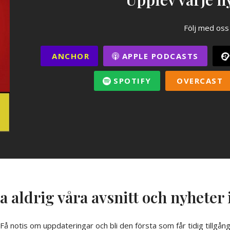
Följ med oss
ANCHOR
APPLE PODCASTS
SPOTIFY
OVERCAST
a aldrig våra avsnitt och nyheter 
Få notis om uppdateringar och bli den första som får tidig tillgån