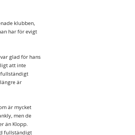
 enade klubben,
han har för evigt
 var glad för hans
igt att inte
fullständigt
längre är
 som är mycket
ankly, men de
r än Klopp.
d fullständigt