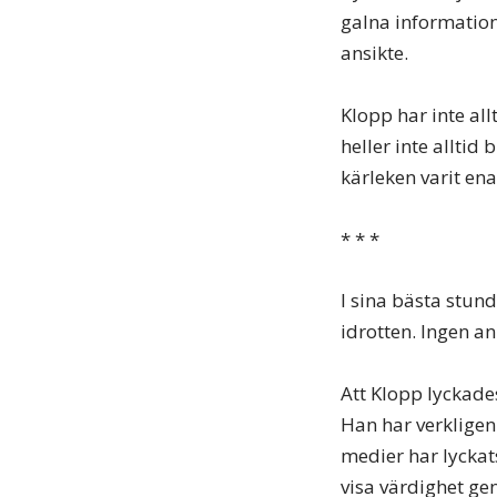
galna information
ansikte.
Klopp har inte al
heller inte allti
kärleken varit en
* * *
I sina bästa stund
idrotten. Ingen 
Att Klopp lyckade
Han har verkligen 
medier har lyckat
visa värdighet ge