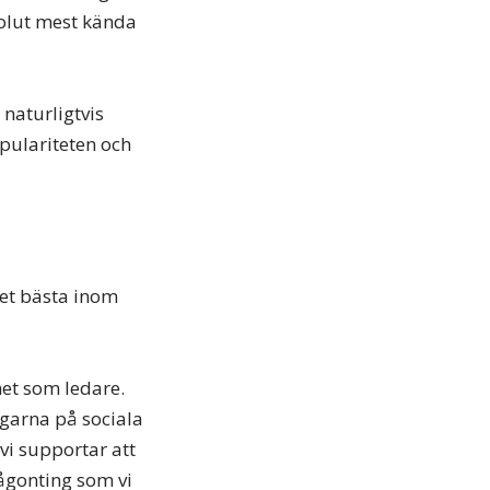
solut mest kända
 naturligtvis
pulariteten och
det bästa inom
et som ledare.
ngarna på sociala
vi supportar att
ågonting som vi