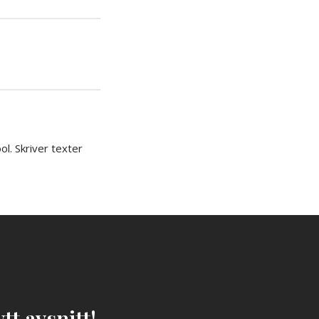
iera
ipp
l. Skriver texter
tt avsnitt!