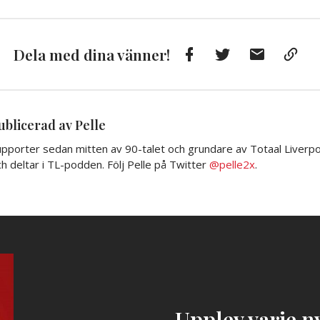
Facebook
Twitter
E-
Kop
Dela med dina vänner!
post
till
Urkl
ublicerad av Pelle
pporter sedan mitten av 90-talet och grundare av Totaal Liverpoo
h deltar i TL-podden. Följ Pelle på Twitter
@pelle2x
.
Upplev varje ny