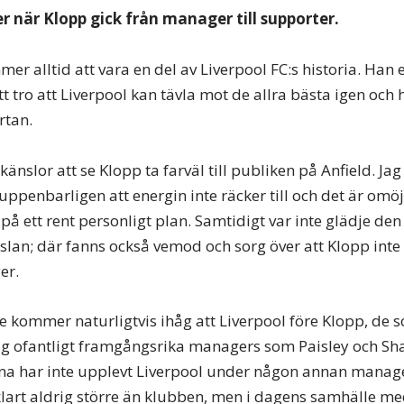
r när Klopp gick från manager till supporter.
er alltid att vara en del av Liverpool FC:s historia. Han
att tro att Liverpool kan tävla mot de allra bästa igen och 
rtan.
änslor att se Klopp ta farväl till publiken på Anfield. Jag
uppenbarligen att energin inte räcker till och det är omöjl
å ett rent personligt plan. Samtidigt var inte glädje den 
an; där fanns också vemod och sorg över att Klopp inte 
er.
dre kommer naturligtvis ihåg att Liverpool före Klopp, de
g ofantligt framgångsrika managers som Paisley och Sh
na har inte upplevt Liverpool under någon annan manage
klart aldrig större än klubben, men i dagens samhälle me