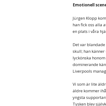
Emotionell scene
Jürgen Klopp komm
han fick oss alla 
en plats i våra hjä
Det var blandade k
skull; han känner 
lyckönska honom p
dominerande känsl
Liverpools manag
Vi som är lite äl
äldre kommer ihå
yngsta supportar
Tysken blev själv