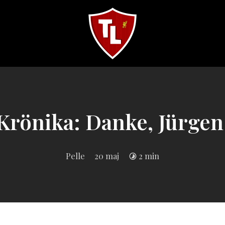
Sveriges
största
Liverpool
online
magazine!
Krönika: Danke, Jürgen
Pelle
20 maj
2 min