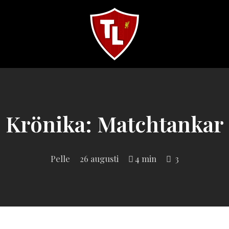
Sveriges
största
Liverpool
online
magazine!
Krönika: Matchtankar
Pelle
26 augusti
4 min
3