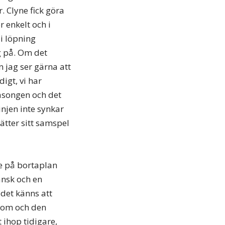
. Clyne fick göra
r enkelt och i
i löpning
ng på. Om det
n jag ser gärna att
digt, vi har
säsongen och det
injen inte synkar
sätter sitt samspel
de på bortaplan
ansk och en
det känns att
a om och den
 ihop tidigare,