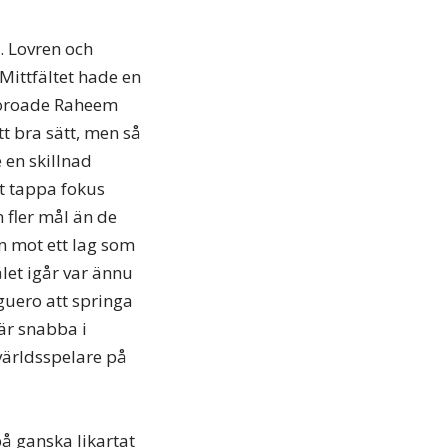
. Lovren och
 Mittfältet hade en
t oroade Raheem
tt bra sätt, men så
 en skillnad
tt tappa fokus
n fler mål än de
n mot ett lag som
ålet igår var ännu
Aguero att springa
 är snabba i
världsspelare på
på ganska likartat