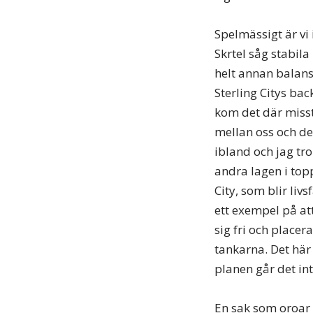
Spelmässigt är vi
Skrtel såg stabila
helt annan balans
Sterling Citys bac
kom det där misst
mellan oss och de
ibland och jag tro
andra lagen i top
City, som blir liv
ett exempel på att
sig fri och placer
tankarna. Det här
planen går det int
En sak som oroar m