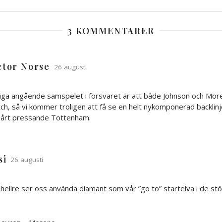
3 KOMMENTARER
ctor Norse
26 augusti
åkiga angående samspelet i försvaret är att både Johnson och Mor
h, så vi kommer troligen att få se en helt nykomponerad backlin
hårt pressande Tottenham.
si
26 augusti
hellre ser oss använda diamant som vår ”go to” startelva i de st