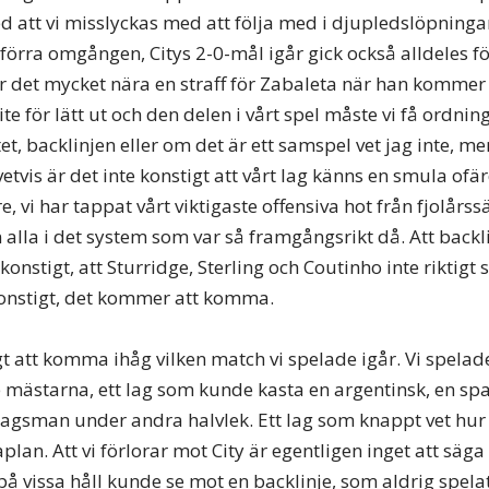
d att vi misslyckas med att följa med i djupledslöpningar
förra omgången, Citys 2-0-mål igår gick också alldeles fö
är det mycket nära en straff för Zabaleta när han kommer 
lite för lätt ut och den delen i vårt spel måste vi få ordni
tet, backlinjen eller om det är ett samspel vet jag inte, me
vetvis är det inte konstigt att vårt lag känns en smula ofär
 vi har tappat vårt viktigaste offensiva hot från fjolårs
 in alla i det system som var så framgångsrikt då. Att backl
 konstigt, att Sturridge, Sterling och Coutinho inte riktigt 
 konstigt, det kommer att komma.
igt att komma ihåg vilken match vi spelade igår. Vi spela
mästarna, ett lag som kunde kasta en argentinsk, en sp
lagsman under andra halvlek. Ett lag som knappt vet hur 
lan. Att vi förlorar mot City är egentligen inget att säg
å vissa håll kunde se mot en backlinje, som aldrig spelat