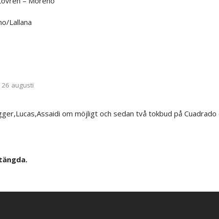
 Lovren – Moreno
o/Lallana
26 augusti
gger,Lucas,Assaidi om möjligt och sedan två tokbud på Cuadrado 
tängda.