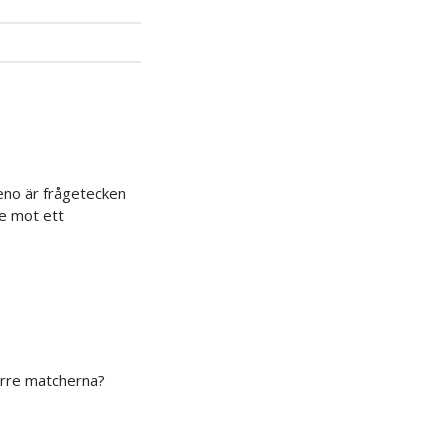
eno är frågetecken
je mot ett
örre matcherna?