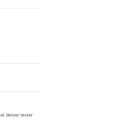
era
pp
l. Skriver texter