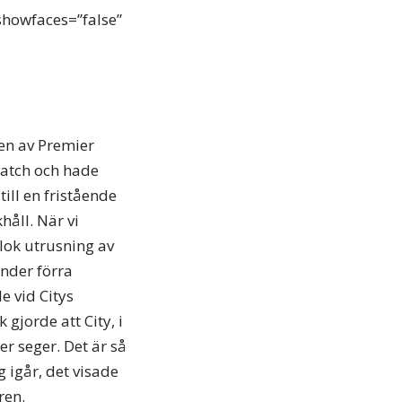
showfaces=”false”
gen av Premier
match och hade
till en fristående
håll. När vi
lok utrusning av
nder förra
e vid Citys
 gjorde att City, i
r seger. Det är så
g igår, det visade
ren.