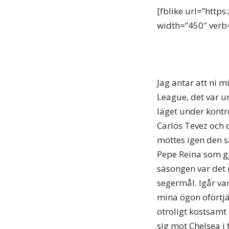
[fblike url=”http
width=”450″ verb=”
Jag antar att ni 
League, det var u
läget under kontro
Carlos Tevez och 
möttes igen den s
Pepe Reina som gj
säsongen var det 
segermål. Igår var 
mina ögon oförtjä
otroligt kostsamt 
sig mot Chelsea i