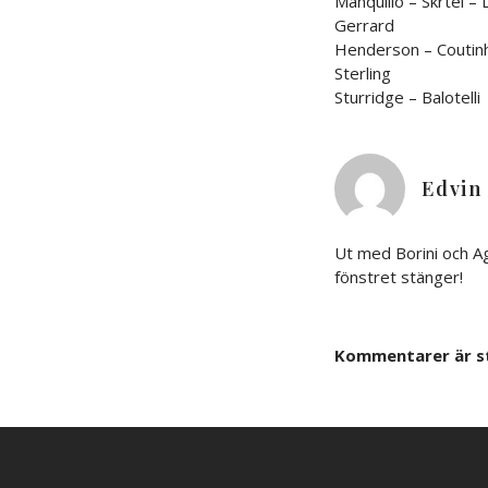
Manquillo – Skrtel –
Gerrard
Henderson – Coutinh
Sterling
Sturridge – Balotelli
Edvin
Ut med Borini och A
fönstret stänger!
Kommentarer är s