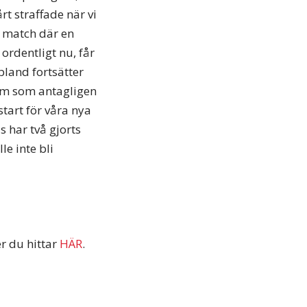
rt straffade när vi
en match där en
ordentligt nu, får
bland fortsätter
ham som antagligen
tart för våra nya
ls har två gjorts
le inte bli
r du hittar
HÄR
.