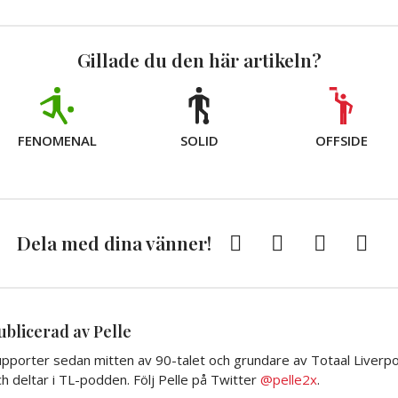
Gillade du den här artikeln?
FENOMENAL
SOLID
OFFSIDE
Facebook
Twitter
E-
Kopi
Dela med dina vänner!
post
till
Urkli
ublicerad av Pelle
pporter sedan mitten av 90-talet och grundare av Totaal Liverpoo
h deltar i TL-podden. Följ Pelle på Twitter
@pelle2x
.