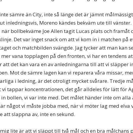
 inte sämre än City, inte så länge det är jämnt målmässigt
 ut inledningsvis, Moreno kändes bekväm ute till vänster.
 när bollbekväme Joe Allen tagit Lucas plats och framå
klinje. Det var inget snack om att vi kom in i matchen på e
aget och matchbilden svängde. Jag tycker att man kan se
 mer vana topplagen på den fronten, vi har en tendens a
r att det kan vara en av anledningarna till att vi släpper i
pen. Mot de sämre lagen kan vi reparera våra missar, me
sfarliga i ledning, är det otroligt mycket svårare. Tredje m
 vi tappar koncentrationen, det går alldeles för lätt för 
a in bollen, vi var inte med. Det målet händer inte om alla
 är något vi måste jobba med, när vi möter lag med elva 
e att slappna av, inte en sekund.
ig lite är att vi släppt till två mål och en bra målchans 