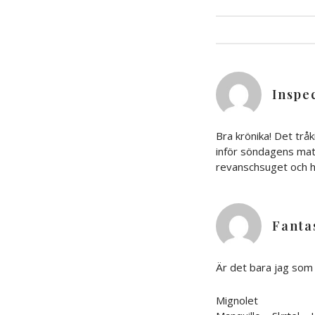
Inspe
Bra krönika! Det tr
inför söndagens matc
revanschsuget och 
Fanta
Är det bara jag som 
Mignolet