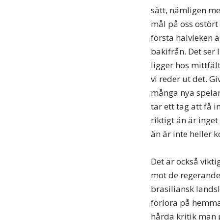
sätt, nämligen me
mål på oss ostört 
första halvleken 
bakifrån. Det ser 
ligger hos mittfäl
vi reder ut det. Gi
många nya spelare,
tar ett tag att få
riktigt än är inget
än är inte heller
Det är också vikt
mot de regerande 
brasiliansk lands
förlora på hemmap
hårda kritik man p