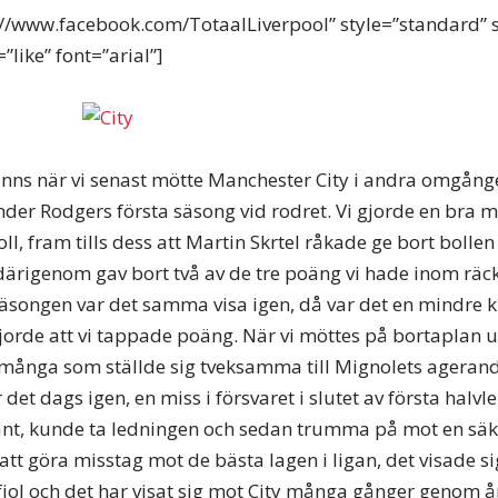
s://www.facebook.com/TotaalLiverpool” style=”standard” 
like” font=”arial”]
minns när vi senast mötte Manchester City i andra omgån
nder Rodgers första säsong vid rodret. Vi gjorde en bra 
ll, fram tills dess att Martin Skrtel råkade ge bort bollen 
därigenom gav bort två av de tre poäng vi hade inom räck
äsongen var det samma visa igen, då var det en mindre k
orde att vi tappade poäng. När vi möttes på bortaplan u
många som ställde sig tveksamma till Mignolets agerand
det dags igen, en miss i försvaret i slutet av första halvlek
nt, kunde ta ledningen och sedan trumma på mot en säke
att göra misstag mot de bästa lagen i ligan, det visade si
 fjol och det har visat sig mot City många gånger genom å