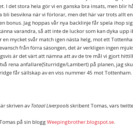
et. I det stora hela gör vi en ganska bra insats, men blir hå
a bli besvikna när vi förlorar, men det här var trots allt 
n bonus. Jag hoppas vår nya backlinje får spela ihop sig 
 känna varandra, så att inte de luckor som kan dyka upp i
har en mycket svår match igen nästa helg, mot ett Totten
revansch från förra säsongen, det är verkligen ingen mjuks
svis är det värt att nämna att av de tre mål vi gjort hittil
två rena anfallare(Sturridge/Lambert) på planen, jag skul
ridge får sällskap av en viss nummer 45 mot Tottenham.
är skriven av
Totaal Liverpools
skribent Tomas, vars twitte
r Tomas på sin blogg
Weepingbrother.blogspot.se
.