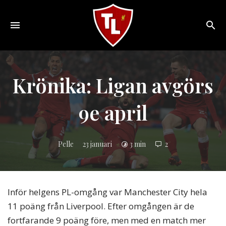
Toggle
navigation
Sveriges
största
Liverpool
Krönika: Ligan avgörs
online
magazine!
9e april
Pelle
23 januari
3 min
2
Inför helgens PL-omgång var Manchester City hela
11 poäng från Liverpool. Efter omgången är de
fortfarande 9 poäng före, men med en match mer