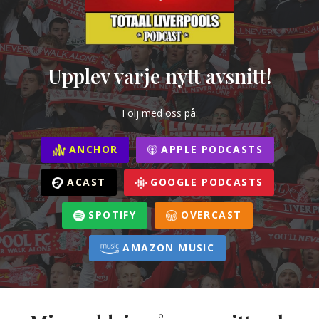
Upplev varje nytt avsnitt!
Följ med oss på:
ANCHOR
APPLE PODCASTS
ACAST
GOOGLE PODCASTS
SPOTIFY
OVERCAST
AMAZON MUSIC