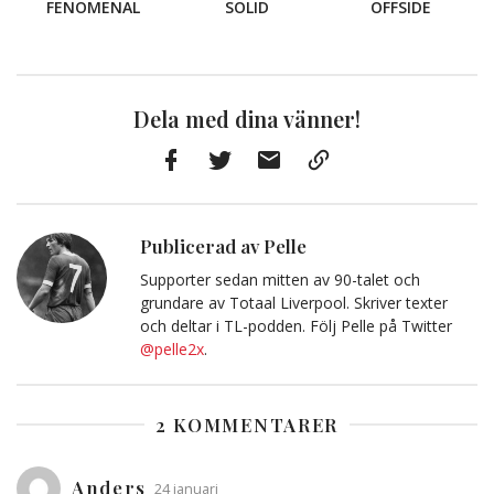
FENOMENAL
SOLID
OFFSIDE
Dela med dina vänner!
Facebook
Twitter
E-
Kopiera
post
till
Urklipp
Publicerad av Pelle
Supporter sedan mitten av 90-talet och
grundare av Totaal Liverpool. Skriver texter
och deltar i TL-podden. Följ Pelle på Twitter
@pelle2x
.
2 KOMMENTARER
Anders
24 januari