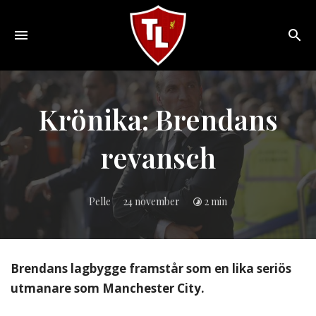
Toggle
navigation
Sveriges
största
Liverpool
Krönika: Brendans
online
magazine!
revansch
Pelle
24 november
2 min
Brendans lagbygge framstår som en lika seriös
utmanare som Manchester City.