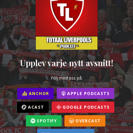
Upplev varje nytt avsnitt!
Följ med oss på:
ANCHOR
APPLE PODCASTS
ACAST
GOOGLE PODCASTS
SPOTIFY
OVERCAST