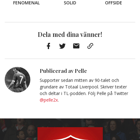
FENOMENAL
SOLID
OFFSIDE
Dela med dina vänner!
Facebook
Twitter
E-
Kopiera
post
till
Urklipp
Publicerad av Pelle
Supporter sedan mitten av 90-talet och
grundare av Totaal Liverpool. Skriver texter
och deltar i TL-podden. Följ Pelle på Twitter
@pelle2x
.