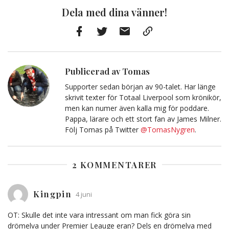
Dela med dina vänner!
Facebook
Twitter
E-
Kopiera
post
till
Urklipp
Publicerad av Tomas
Supporter sedan början av 90-talet. Har länge
skrivit texter för Totaal Liverpool som krönikör,
men kan numer även kalla mig för poddare.
Pappa, lärare och ett stort fan av James Milner.
Följ Tomas på Twitter
@TomasNygren
.
2 KOMMENTARER
Kingpin
4 juni
OT: Skulle det inte vara intressant om man fick göra sin
drömelva under Premier Leauge eran? Dels en drömelva med