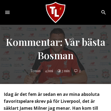
Toggle
navigation
Sveriges
största
Liverpool
Kommentar: Vår bästa
online
magazine!
Bosman
Tomas
4 juni
3 min
2
Idag är det fem år sedan en av mina absoluta
favoritspelare skrev på för Liverpool, det är
såklart James Milner jag menar. Han kom till