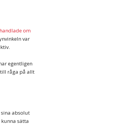
 handlade om
synvinkeln var
ktiv.
har egentligen
ll råga på allt
 sina absolut
en kunna sätta