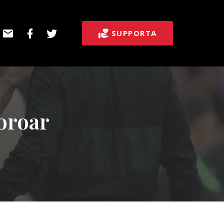
E-
Facebook
Twitter
SUPPORTA
post
oroar