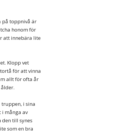
a på toppnivå är
matcha honom för
 att innebära lite
t. Klopp vet
ortå för att vinna
m allt för ofta år
 ålder.
 truppen, i sina
t i många av
 den till synes
ite som en bra