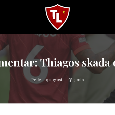
Sveriges
största
Liverpool
online
magazine!
entar: Thiagos skada 
Pelle
9 augusti
3 min