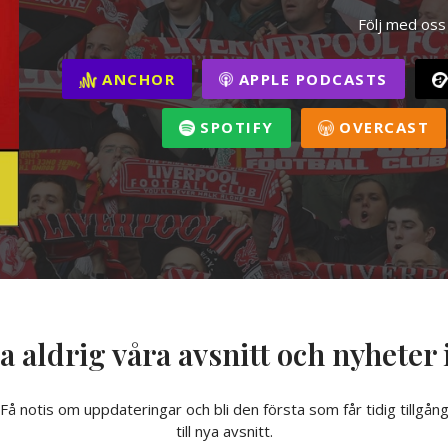
Följ med oss
ANCHOR
APPLE PODCASTS
SPOTIFY
OVERCAST
a aldrig våra avsnitt och nyheter 
Få notis om uppdateringar och bli den första som får tidig tillgån
till nya avsnitt.