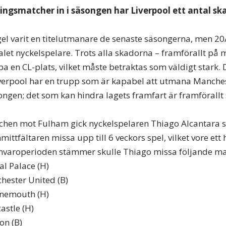
lingsmatcher in i säsongen har Liverpool ett antal ska
egel varit en titelutmanare de senaste säsongerna, men 20
alet nyckelspelare. Trots alla skadorna – framförallt på 
 en CL-plats, vilket måste betraktas som väldigt stark. D
verpool har en trupp som är kapabel att utmana Manches
songen; det som kan hindra lagets framfart är framförallt
chen mot Fulham gick nyckelspelaren Thiago Alcantara s
mittfältaren missa upp till 6 veckors spel, vilket vore ett 
varoperioden stämmer skulle Thiago missa följande ma
al Palace (H)
hester United (B)
rnemouth (H)
astle (H)
on (B)