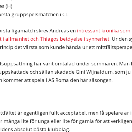
es (H)
örsta gruppspelsmatchen i CL
örsta ligamatch skrev Andreas en
intressant krönika som
lt i allmänhet och Thiagos betdyelse i synnerhet
. Ur den 
rincip det värsta som kunde hända ur ett mittfältsperspe
ältsuppsättning har varit omtalad under sommaren. Man 
 uppskattade och sällan skadade Gini Wijnaldum, som ju ti
ch kommer att spela i AS Roma den här säsongen.
fältet är egentligen fullt acceptabel, men få spelare är i
 är många lite för unga eller lite för gamla för att verklig
ärldens absolut bästa klubblag.