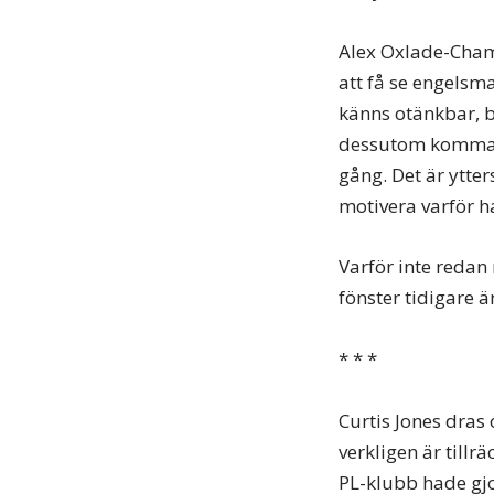
Alex Oxlade-Cham
att få se engelsm
känns otänkbar, b
dessutom komma i
gång. Det är ytter
motivera varför h
Varför inte redan 
fönster tidigare ä
* * *
Curtis Jones dra
verkligen är tillr
PL-klubb hade gjo