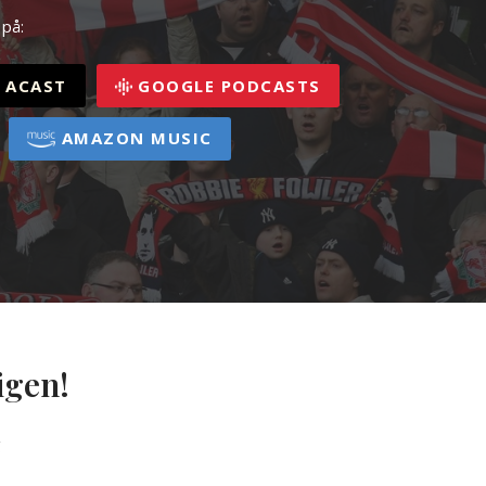
 på:
ACAST
GOOGLE PODCASTS
AMAZON MUSIC
igen!
g