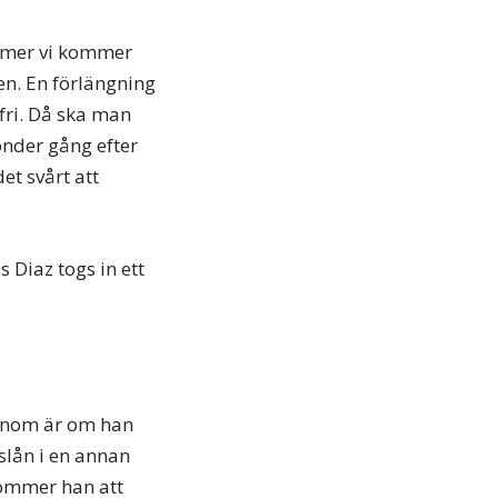
t mer vi kommer
en. En förlängning
fri. Då ska man
nder gång efter
et svårt att
 Diaz togs in ett
honom är om han
rslån i en annan
kommer han att