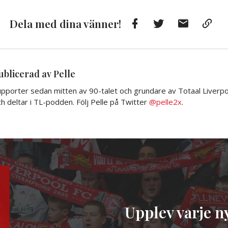
Facebook
Twitter
E-
Kop
Dela med dina vänner!
post
till
Urkl
ublicerad av Pelle
pporter sedan mitten av 90-talet och grundare av Totaal Liverpoo
h deltar i TL-podden. Följ Pelle på Twitter
@pelle2x
.
Upplev varje ny