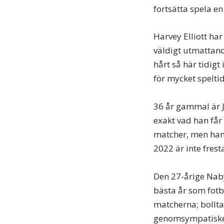
fortsätta spela en 
Harvey Elliott ha
väldigt utmattand
hårt så här tidigt
för mycket speltid 
36 år gammal är J
exakt vad han får 
matcher, men han t
2022 är inte frest
Den 27-årige Naby 
bästa år som fotb
matcherna; bollta
genomsympatiske 