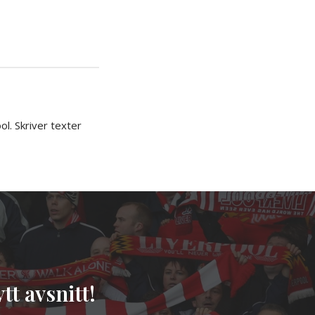
iera
ipp
l. Skriver texter
tt avsnitt!