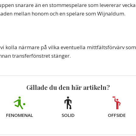
truppen snarare än en stommespelare som levererar vecka 
llnaden mellan honom och en spelare som Wijnaldum.
 vi kolla närmare på vilka eventuella mittfältsförvärv som
nnan transferfönstret stänger.
Gillade du den här artikeln?
FENOMENAL
SOLID
OFFSIDE