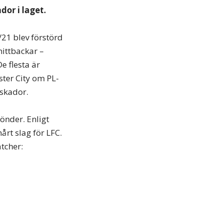
dor i laget.
/21 blev förstörd
mittbackar –
e flesta är
ter City om PL-
 skador.
önder. Enligt
hårt slag för LFC.
tcher: