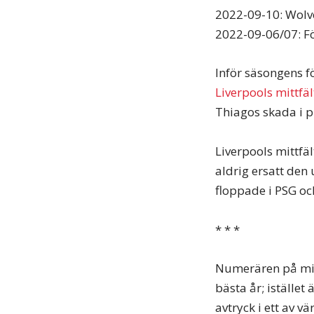
2022-09-10: Wolv
2022-09-06/07: F
Inför säsongens f
Liverpools mittfä
Thiagos skada i p
Liverpools mittf
aldrig ersatt den
floppade i PSG o
* * *
Numerären på mitt
bästa år; istället
avtryck i ett av v