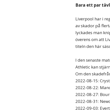
Bara ett par täv
Liverpool har i r
av skador på flert
lyckades man knipa
överens om att Li
titeln den här sä
I den senaste mat
Athletic kan stjärn
Om den skadefrån
2022-08-15: Cryst
2022-08-22: Manc
2022-08-27: Bou
2022-08-31: Newc
2022-09-03: Evert