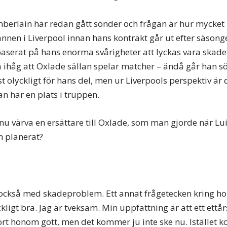
berlain har redan gått sönder och frågan är hur mycke
annen i Liverpool innan hans kontrakt går ut efter säsong
aserat på hans enorma svårigheter att lyckas vara skade
håg att Oxlade sällan spelar matcher – ändå går han sö
st olyckligt för hans del, men ur Liverpools perspektiv är d
an har en plats i truppen.
nu värva en ersättare till Oxlade, som man gjorde när Luis
n planerat?
s också med skadeproblem. Ett annat frågetecken kring 
äckligt bra. Jag är tveksam. Min uppfattning är att ett ettå
rt honom gott, men det kommer ju inte ske nu. Istället 