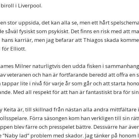
biroll i Liverpool.
r en stor uppsida, det kan alla se, men ett hårt spelschem
e såväl fysiskt som psykiskt. Det finns en risk med att 
 i hans karriär, men jag befarar att Thiagos skada kommer
för Elliott.
ames Milner naturligtvis den udda fisken i sammanhange
av veteranen och han är fortfarande beredd att offra en st
appar lite i nivå för varje år som går och att starta hono
ande. Med all respekt för att han är fantastiskt bra för sin
Keita är, till skillnad från nästan alla andra mittfältare i
ollsspelare. Förra säsongen kom han verkligen till sin rät
ppen blev färre och presspelet bättre. Dessvärre har även
”Naby lad” problem med skador. Jag tänker på honom l