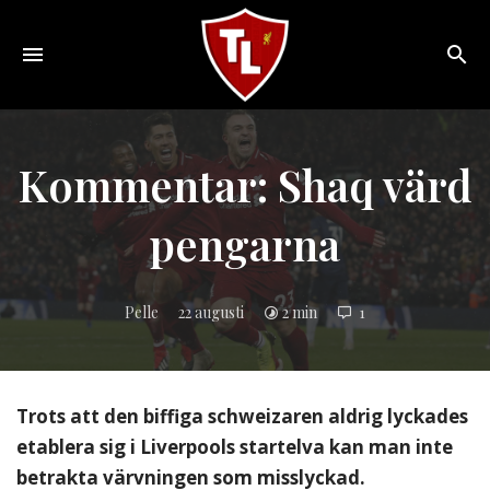
Toggle
navigation
Sveriges
största
Liverpool
Kommentar: Shaq värd
online
magazine!
pengarna
Pelle
22 augusti
2 min
1
Trots att den biffiga schweizaren aldrig lyckades
etablera sig i Liverpools startelva kan man inte
betrakta värvningen som misslyckad.