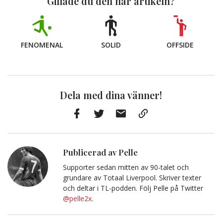
Gillade du den här artikeln?
FENOMENAL
SOLID
OFFSIDE
Dela med dina vänner!
Facebook
Twitter
E-
Kopiera
post
till
Urklipp
Publicerad av Pelle
Supporter sedan mitten av 90-talet och
grundare av Totaal Liverpool. Skriver texter
och deltar i TL-podden. Följ Pelle på Twitter
@pelle2x
.