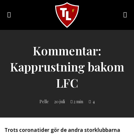
Toggle
navigation
Sveriges
största
Liverpool
Kommentar:
online
magazine!
Kapprustning bakom
LFC
Pelle
20 juli
2 min
4
Trots coronatider gör de andra storklubbarna