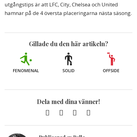
utgångstips är att LFC, City, Chelsea och United
hamnar på de 4 översta placeringarna nästa säsong.
Gillade du den här artikeln?
FENOMENAL
SOLID
OFFSIDE
Dela med dina vänner!
Facebook
Twitter
E-
Kopiera
post
till
Urklipp
Publicerad av Pelle