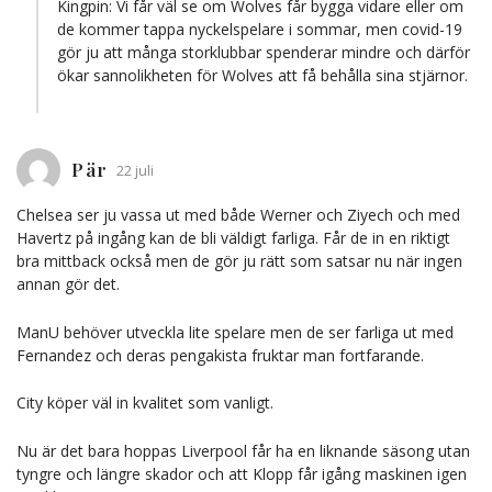
Kingpin: Vi får väl se om Wolves får bygga vidare eller om
de kommer tappa nyckelspelare i sommar, men covid-19
gör ju att många storklubbar spenderar mindre och därför
ökar sannolikheten för Wolves att få behålla sina stjärnor.
Pär
22 juli
Chelsea ser ju vassa ut med både Werner och Ziyech och med
Havertz på ingång kan de bli väldigt farliga. Får de in en riktigt
bra mittback också men de gör ju rätt som satsar nu när ingen
annan gör det.
ManU behöver utveckla lite spelare men de ser farliga ut med
Fernandez och deras pengakista fruktar man fortfarande.
City köper väl in kvalitet som vanligt.
Nu är det bara hoppas Liverpool får ha en liknande säsong utan
tyngre och längre skador och att Klopp får igång maskinen igen