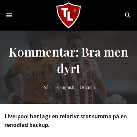
Toggle
navigation
Sveriges
största
Liverpool
Kommentar: Bra men
online
magazine!
dyrt
Pelle
9 augusti
3 min
Liverpool har lagt en relativt stor summa på en
renodlad backup.