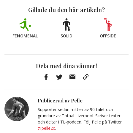
Gillade du den här artikeln?
FENOMENAL
SOLID
OFFSIDE
Dela med dina vänner!
Facebook
Twitter
E-
Kopiera
post
till
Urklipp
Publicerad av Pelle
Supporter sedan mitten av 90-talet och
grundare av Totaal Liverpool. Skriver texter
och deltar i TL-podden. Följ Pelle på Twitter
@pelle2x
.