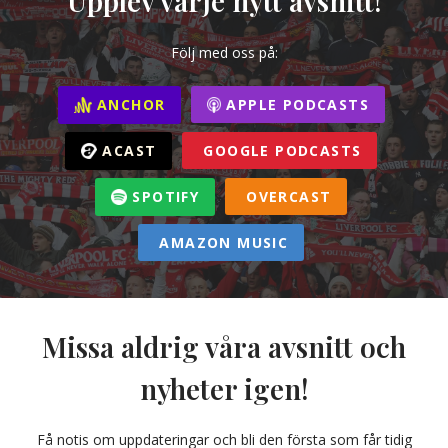
Upplev varje nytt avsnitt!
Följ med oss på:
ANCHOR
APPLE PODCASTS
ACAST
GOOGLE PODCASTS
SPOTIFY
OVERCAST
AMAZON MUSIC
Missa aldrig våra avsnitt och
nyheter igen!
Få notis om uppdateringar och bli den första som får tidig