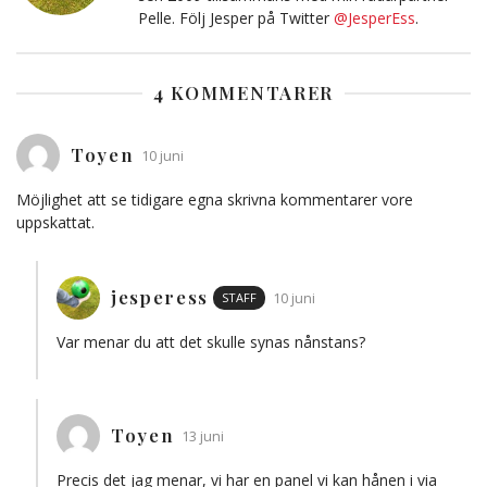
Pelle. Följ Jesper på Twitter
@JesperEss
.
4 KOMMENTARER
Toyen
10 juni
Möjlighet att se tidigare egna skrivna kommentarer vore
uppskattat.
jesperess
STAFF
10 juni
Var menar du att det skulle synas nånstans?
Toyen
13 juni
Precis det jag menar, vi har en panel vi kan hånen i via