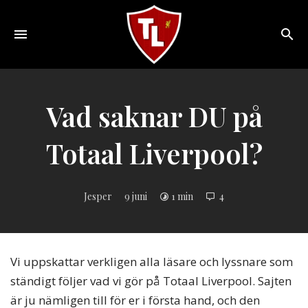
Toggle
navigation
Sveriges
största
Liverpool
Vad saknar DU på
online
magazine!
Totaal Liverpool?
Jesper
9 juni
1 min
4
Vi uppskattar verkligen alla läsare och lyssnare som
ständigt följer vad vi gör på Totaal Liverpool. Sajten
är ju nämligen till för er i första hand, och den