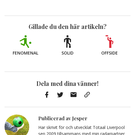
Gillade du den här artikeln?
FENOMENAL
SOLID
OFFSIDE
Dela med dina vänner!
Facebook
Twitter
E-
Kopiera
post
till
Urklipp
Publicerad av Jesper
Har skrivit för och utvecklat Totaal Liverpool
sen 2009 tillsammans med min radarpartner