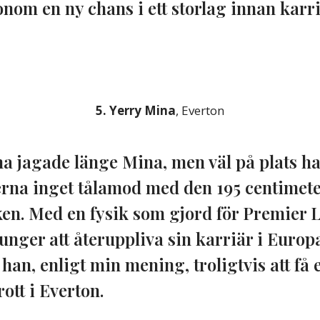
nom en ny chans i ett storlag innan karr
5. Yerry Mina
, Everton
a jagade länge Mina, men väl på plats h
rna inget tålamod med den 195 centimete
en. Med en fysik som gjord för Premier 
unger att återuppliva sin karriär i Europ
an, enligt min mening, troligtvis att få e
tt i Everton.