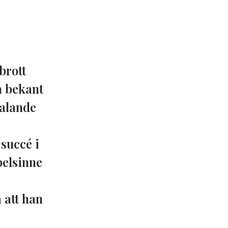
brott
m bekant
dalande
succé i
pelsinne
 att han