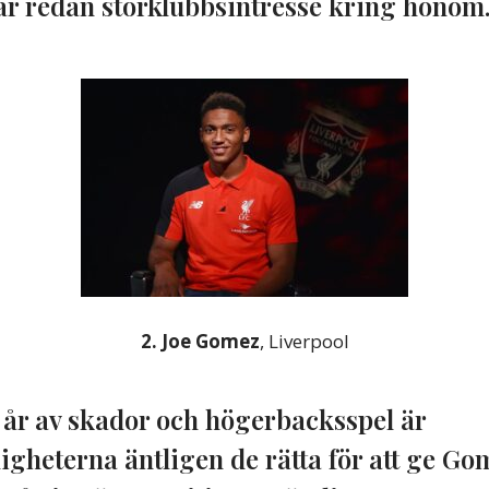
ar redan storklubbsintresse kring honom
2. Joe Gomez
, Liverpool
e år av skador och högerbacksspel är
gheterna äntligen de rätta för att ge Go