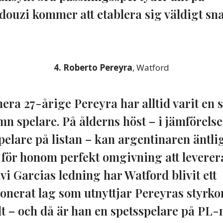
douzi kommer att etablera sig väldigt sna
4. Roberto Pereyra
, Watford
ra 27-årige Pereyra har alltid varit en 
n spelare. På ålderns höst – i jämförels
pelare på listan – kan argentinaren äntli
n för honom perfekt omgivning att leverera
vi Garcias ledning har Watford blivit ett
nerat lag som utnyttjar Pereyras styrko
 – och då är han en spetsspelare på PL-n