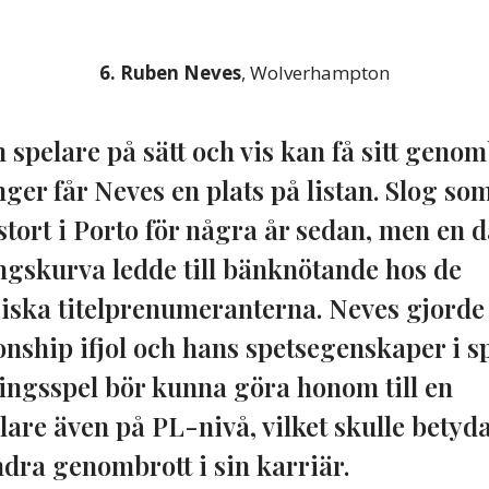
6. Ruben Neves
, Wolverhampton
 spelare på sätt och vis kan få sitt genom
nger får Neves en plats på listan. Slog so
tort i Porto för några år sedan, men en 
ngskurva ledde till bänknötande hos de
iska titelprenumeranterna. Neves gjorde 
ship ifjol och hans spetsegenskaper i s
ngsspel bör kunna göra honom till en
lare även på PL-nivå, vilket skulle betyda
andra genombrott i sin karriär.