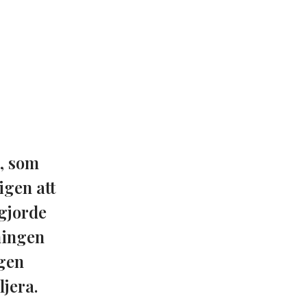
, som
igen att
gjorde
ningen
igen
jera.