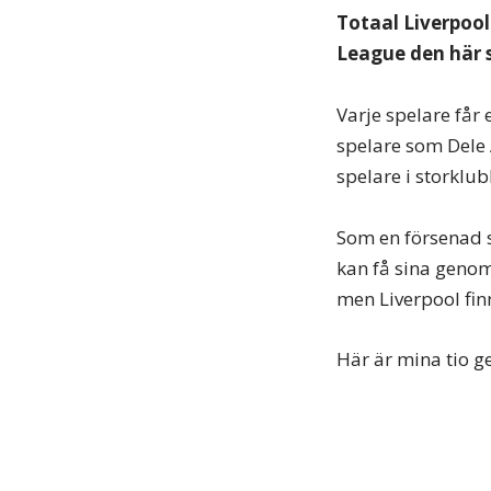
Totaal Liverpool
League den här 
Varje spelare får
spelare som Dele A
spelare i storklub
Som en försenad s
kan få sina genom
men Liverpool fin
Här är mina tio 