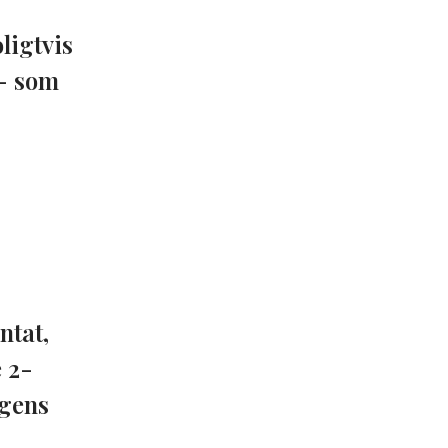
ligtvis
b- som
ntat,
 2-
igens