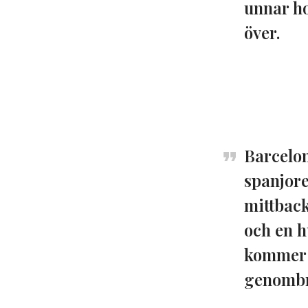
unnar ho
över.
Barcelon
spanjore
mittback
och en h
kommer h
genombro