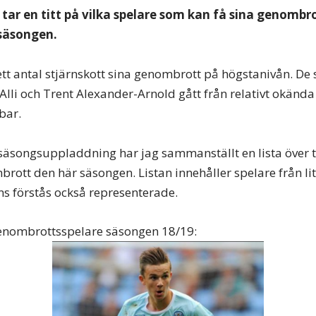
 tar en titt på vilka spelare som kan få sina genombro
säsongen.
 ett antal stjärnskott sina genombrott på högstanivån. De
lli och Trent Alexander-Arnold gått från relativt okända t
bar.
äsongsuppladdning har jag sammanställt en lista över t
brott den här säsongen. Listan innehåller spelare från lit
ns förstås också representerade.
genombrottsspelare säsongen 18/19: