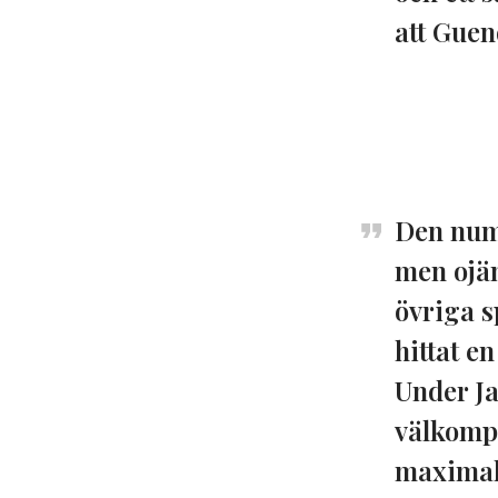
att Guen
Den nume
men ojäm
övriga s
hittat e
Under Ja
välkompo
maximalt