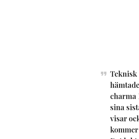
Teknisk
hämtades
charma 
sina sis
visar oc
kommer a