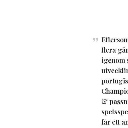
Eftersom
flera gå
igenom s
utveckli
portugis
Champion
& passni
spetsspe
får ett 