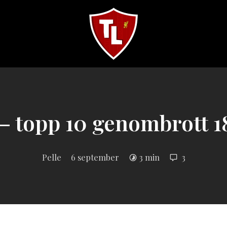
Sveriges
största
Liverpool
online
magazine!
– topp 10 genombrott 1
Pelle
6 september
3 min
3