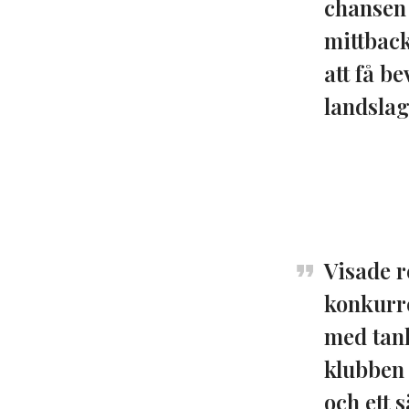
chansen 
mittback
att få b
landslag
Visade r
konkurre
med tank
klubben 
och ett 