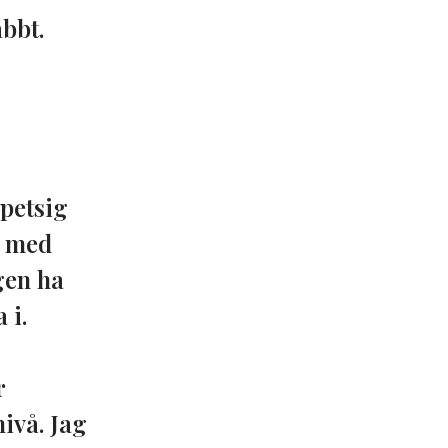
bbt.
spetsig
e med
gen ha
 i.
r
ivå. Jag