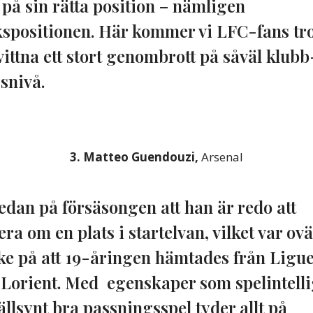
på sin rätta position – nämligen
spositionen. Här kommer vi LFC-fans tro
evittna ett stort genombrott på såväl klub
snivå.
3. Matteo Guendouzi,
Arsenal
edan på försäsongen att han är redo att
ra om en plats i startelvan, vilket var ovä
e på att 19-åringen hämtades från Ligue
Lorient. Med egenskaper som spelintell
sällsynt bra passningsspel tyder allt på