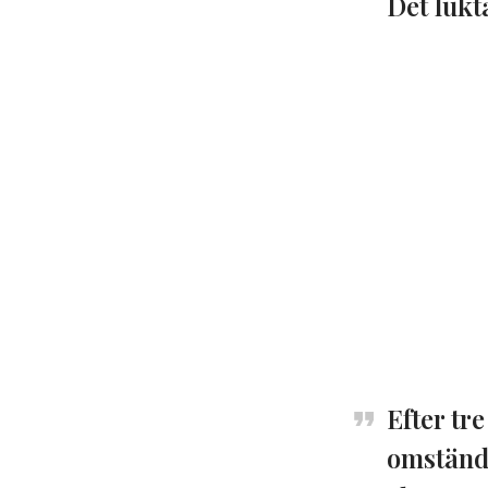
Det lukt
Efter tr
omständi