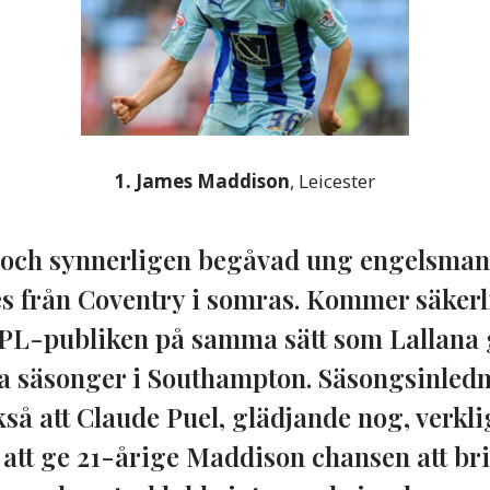
1. James Maddison
, Leicester
 och synnerligen begåvad ung engelsman
 från Coventry i somras. Kommer säkerl
PL-publiken på samma sätt som Lallana 
ta säsonger i Southampton. Säsongsinled
kså att Claude Puel, glädjande nog, verkl
tt ge 21-årige Maddison chansen att bril