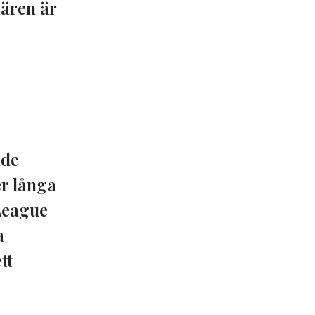
iären är
ade
r långa
League
a
tt